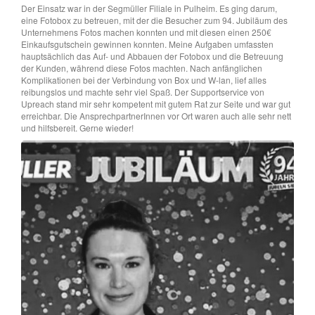
Der Einsatz war in der Segmüller Filiale in Pulheim. Es ging darum,
eine Fotobox zu betreuen, mit der die Besucher zum 94. Jubiläum des
Unternehmens Fotos machen konnten und mit diesen einen 250€
Einkaufsgutschein gewinnen konnten. Meine Aufgaben umfassten
hauptsächlich das Auf- und Abbauen der Fotobox und die Betreuung
der Kunden, während diese Fotos machten. Nach anfänglichen
Komplikationen bei der Verbindung von Box und W-lan, lief alles
reibungslos und machte sehr viel Spaß. Der Supportservice von
Upreach stand mir sehr kompetent mit gutem Rat zur Seite und war gut
erreichbar. Die AnsprechpartnerInnen vor Ort waren auch alle sehr nett
und hilfsbereit. Gerne wieder!