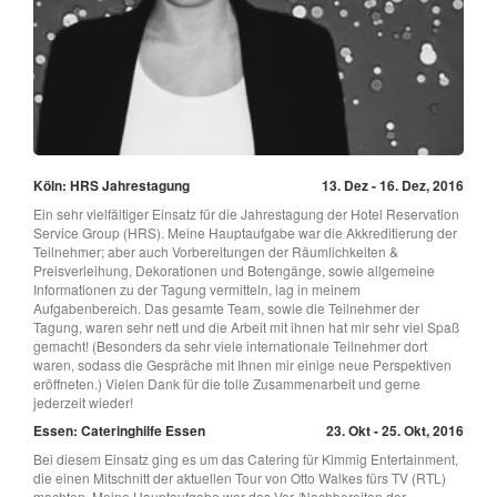
Köln: HRS Jahrestagung
13. Dez - 16. Dez, 2016
Ein sehr vielfältiger Einsatz für die Jahrestagung der Hotel Reservation
Service Group (HRS). Meine Hauptaufgabe war die Akkreditierung der
Teilnehmer; aber auch Vorbereitungen der Räumlichkeiten &
Preisverleihung, Dekorationen und Botengänge, sowie allgemeine
Informationen zu der Tagung vermitteln, lag in meinem
Aufgabenbereich. Das gesamte Team, sowie die Teilnehmer der
Tagung, waren sehr nett und die Arbeit mit ihnen hat mir sehr viel Spaß
gemacht! (Besonders da sehr viele internationale Teilnehmer dort
waren, sodass die Gespräche mit Ihnen mir einige neue Perspektiven
eröffneten.) Vielen Dank für die tolle Zusammenarbeit und gerne
jederzeit wieder!
Essen: Cateringhilfe Essen
23. Okt - 25. Okt, 2016
Bei diesem Einsatz ging es um das Catering für Kimmig Entertainment,
die einen Mitschnitt der aktuellen Tour von Otto Walkes fürs TV (RTL)
machten. Meine Hauptaufgabe war das Vor-/Nachbereiten der