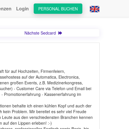
enzen
Login
PERSONAL BUCHEN
Nächste Sedcard
ft für auf Hochzeiten, Firmenfeiern,
essehostess auf der Automatica, Electronica,
iedenen großen Events, z.B. Medizinerkongress,
ucher) - Customer Care via Telefon und Email bei
e - Promotionerfahrung - Kassenerfahrung im
ationen behalte ich einen kühlen Kopf und auch der
 kein Problem. Mir bereitet es sehr viel Freude
en Leute aus den verschiedensten Branchen kennen
 auf den Lippen erleben! :-)
heres, professionelles Englisch sowie Basis- bis