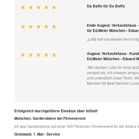
Da Baffo für Da Baffo
Ende Augsut: Verkaufshaus -
für Ed.Meier München - Edu
„Lotta hat uns wieder hervorrag
Augsut: Verkaufshaus - Kund
Ed.Meier München - Eduard 
„Wir danken Lotta für ihren äu
versteht es, mit unseren ansp
und unterstützt unser Team. W
Member 50 Best German Luxu
Erfolgreich durchgeführte Einsätze über InStaff
München: Garderobiere bei Firmenevent
Ich war Garderobiere auf einer 300 Personen Firmenevent für die Allianz 
Grünwald: 1. Mai - Service