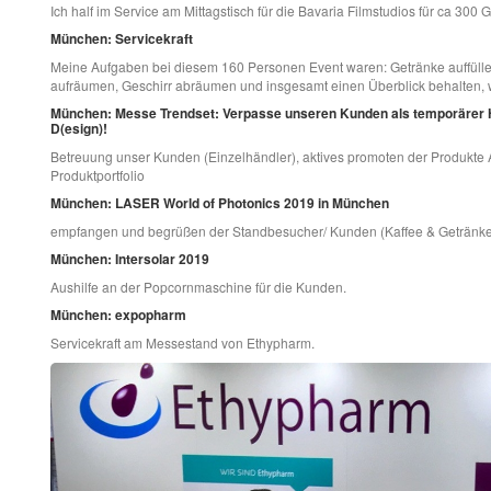
Ich half im Service am Mittagstisch für die Bavaria Filmstudios für ca 300 G
München: Servicekraft
Meine Aufgaben bei diesem 160 Personen Event waren: Getränke auffüllen
aufräumen, Geschirr abräumen und insgesamt einen Überblick behalten, 
München: Messe Trendset: Verpasse unseren Kunden als temporärer H
D(esign)!
Betreuung unser Kunden (Einzelhändler), aktives promoten der Produkt
Produktportfolio
München: LASER World of Photonics 2019 in München
empfangen und begrüßen der Standbesucher/ Kunden (Kaffee & Getränke 
München: Intersolar 2019
Aushilfe an der Popcornmaschine für die Kunden.
München: expopharm
Servicekraft am Messestand von Ethypharm.