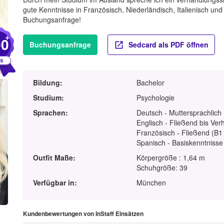
gute Kenntnisse in Französisch, Niederländisch, Italienisch und
Buchungsanfrage!
+
00
Buchungsanfrage
Sedcard als PDF öffnen
Bildung:
Bachelor
Studium:
Psychologie
Sprachen:
Deutsch - Muttersprachlich
Englisch - Fließend bis Ver
Französisch - Fließend (B1 
Spanisch - Basiskenntnisse
Outfit Maße:
Körpergröße : 1,64 m
Schuhgröße: 39
Verfügbar in:
München
Kundenbewertungen von InStaff Einsätzen