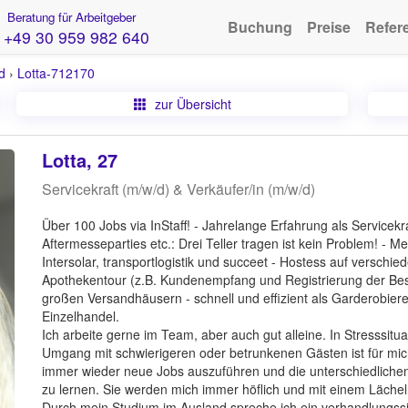
Beratung für Arbeitgeber
Buchung
Preise
Refer
+49 30 959 982 640
d
›
Lotta-712170
zur Übersicht
Lotta, 27
Servicekraft (m/w/d) & Verkäufer/in (m/w/d)
Über 100 Jobs via InStaff! - Jahrelange Erfahrung als Servicekra
Aftermesseparties etc.: Drei Teller tragen ist kein Problem! - M
Intersolar, transportlogistik und succeet - Hostess auf versch
Apothekentour (z.B. Kundenempfang und Registrierung der Bes
großen Versandhäusern - schnell und effizient als Garderobier
Einzelhandel.
Ich arbeite gerne im Team, aber auch gut alleine. In Stresssitu
Umgang mit schwierigeren oder betrunkenen Gästen ist für mich
immer wieder neue Jobs auszuführen und die unterschiedlich
zu lernen. Sie werden mich immer höflich und mit einem Lächeln
Durch mein Studium im Ausland spreche ich ein verhandlungssic