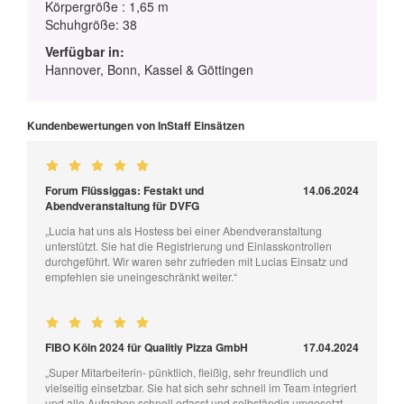
Körpergröße : 1,65 m
Schuhgröße: 38
Verfügbar in:
Hannover, Bonn, Kassel & Göttingen
Kundenbewertungen von InStaff Einsätzen
Forum Flüssiggas: Festakt und
14.06.2024
Abendveranstaltung für DVFG
„Lucia hat uns als Hostess bei einer Abendveranstaltung
unterstützt. Sie hat die Registrierung und Einlasskontrollen
durchgeführt. Wir waren sehr zufrieden mit Lucias Einsatz und
empfehlen sie uneingeschränkt weiter.“
FIBO Köln 2024 für Qualitiy Pizza GmbH
17.04.2024
„Super Mitarbeiterin- pünktlich, fleißig, sehr freundlich und
vielseitig einsetzbar. Sie hat sich sehr schnell im Team integriert
und alle Aufgaben schnell erfasst und selbständig umgesetzt.