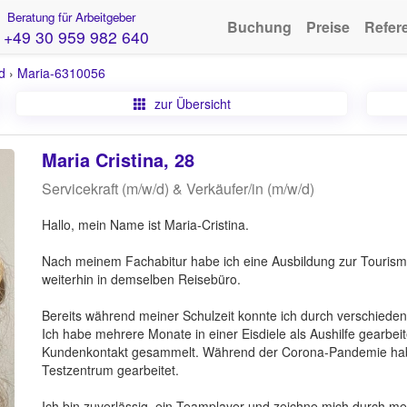
Beratung für Arbeitgeber
Buchung
Preise
Refer
+49 30 959 982 640
d
›
Maria-6310056
zur Übersicht
Maria Cristina, 28
Servicekraft (m/w/d) & Verkäufer/in (m/w/d)
Hallo, mein Name ist Maria-Cristina.
Nach meinem Fachabitur habe ich eine Ausbildung zur Tourismu
weiterhin in demselben Reisebüro.
Bereits während meiner Schulzeit konnte ich durch verschiede
Ich habe mehrere Monate in einer Eisdiele als Aushilfe gearbei
Kundenkontakt gesammelt. Während der Corona-Pandemie habe 
Testzentrum gearbeitet.
Ich bin zuverlässig, ein Teamplayer und zeichne mich durch me