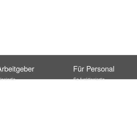
Arbeitgeber
Für Personal
ioniert's
So funktioniert's
gsanfrage
Registrierung
icherheit durch AÜG
Anstellungsverhältnis
& Leistungen
Gehälter-Übersicht
eferenzen
Erfahrungsberichte
 Personal
Hostess Jobs
on Personal
Promotion Jobs
 Personal
Service / Kellner Jobs