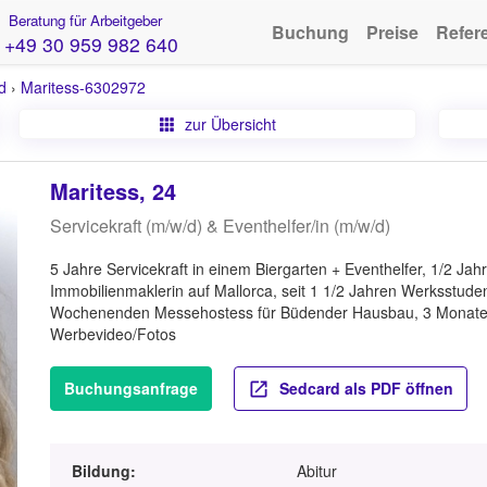
Beratung für Arbeitgeber
Buchung
Preise
Refer
+49 30 959 982 640
d
›
Maritess-6302972
zur Übersicht
Maritess, 24
Servicekraft (m/w/d) & Eventhelfer/in (m/w/d)
5 Jahre Servicekraft in einem Biergarten + Eventhelfer, 1/2 Ja
Immobilienmaklerin auf Mallorca, seit 1 1/2 Jahren Werksstude
Wochenenden Messehostess für Büdender Hausbau, 3 Monate E
Werbevideo/Fotos
Buchungsanfrage
Sedcard als PDF öffnen
Bildung:
Abitur