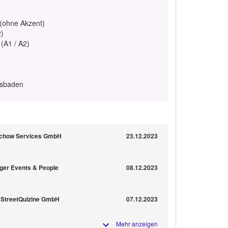
 (ohne Akzent)
2)
 (A1 / A2)
esbaden
tschow Services GmbH
23.12.2023
iger Events & People
08.12.2023
r StreetQuizine GmbH
07.12.2023
Mehr anzeigen