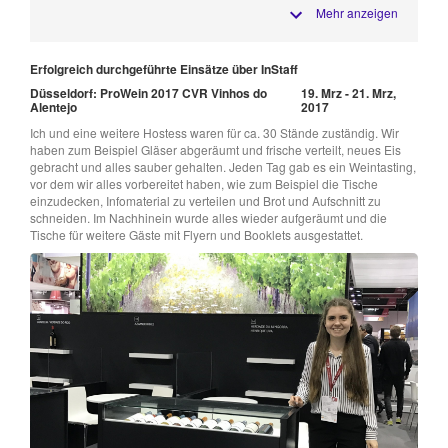
Mehr anzeigen
Erfolgreich durchgeführte Einsätze über InStaff
Düsseldorf: ProWein 2017 CVR Vinhos do
19. Mrz - 21. Mrz,
Alentejo
2017
Ich und eine weitere Hostess waren für ca. 30 Stände zuständig. Wir
haben zum Beispiel Gläser abgeräumt und frische verteilt, neues Eis
gebracht und alles sauber gehalten. Jeden Tag gab es ein Weintasting,
vor dem wir alles vorbereitet haben, wie zum Beispiel die Tische
einzudecken, Infomaterial zu verteilen und Brot und Aufschnitt zu
schneiden. Im Nachhinein wurde alles wieder aufgeräumt und die
Tische für weitere Gäste mit Flyern und Booklets ausgestattet.