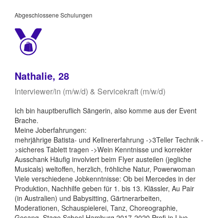
Abgeschlossene Schulungen
Nathalie, 28
Interviewer/in (m/w/d) & Servicekraft (m/w/d)
Ich bin hauptberuflich Sängerin, also komme aus der Event
Brache.
Meine Joberfahrungen:
mehrjährige Batista- und Kellnererfahrung ->3Teller Technik -
>sicheres Tablett tragen ->Wein Kenntnisse und korrekter
Ausschank Häufig involviert beim Flyer austeilen (jegliche
Musicals) weltoffen, herzlich, fröhliche Natur, Powerwoman
Viele verschiedene Jobkenntnisse: Ob bei Mercedes in der
Produktion, Nachhilfe geben für 1. bis 13. Klässler, Au Pair
(in Australien) und Babysitting, Gärtnerarbeiten,
Moderationen, Schauspielerei, Tanz, Choreographie,
Gesang, Stage School Hamburg 2017-2020 Profi in Live