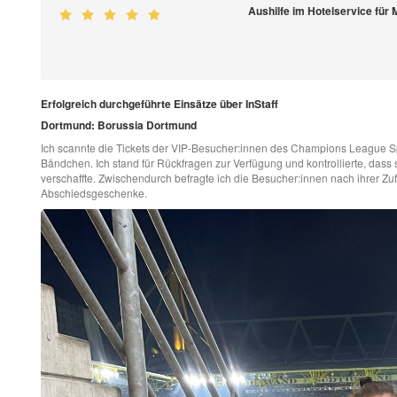
Aushilfe im Hotelservice fü
Erfolgreich durchgeführte Einsätze über InStaff
Dortmund: Borussia Dortmund
Ich scannte die Tickets der VIP-Besucher:innen des Champions League Spi
Bändchen. Ich stand für Rückfragen zur Verfügung und kontrollierte, dass s
verschaffte. Zwischendurch befragte ich die Besucher:innen nach ihrer Zu
Abschiedsgeschenke.