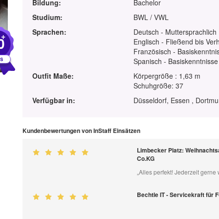
Bildung:
Bachelor
Studium:
BWL / VWL
Sprachen:
Deutsch - Muttersprachlich
+
0
Englisch - Fließend bis Ver
Französisch - Basiskenntnis
Spanisch - Basiskenntnisse
Outfit Maße:
Körpergröße : 1,63 m
Schuhgröße: 37
Verfügbar in:
Düsseldorf, Essen , Dortmu
Kundenbewertungen von InStaff Einsätzen
Limbecker Platz: Weihnachts
Co.KG
„Alles perfekt! Jederzeit gerne 
Bechtle IT - Servicekraft fü