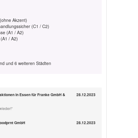
 (ohne Akzent)
handlungssicher (C1 / C2)
se (A1 / A2)
 (A1 / A2)
nd und 6 weiteren Städten
aktionen in Essen für Franke GmbH &
28.12.2023
wieder!“
r Foodprnt GmbH
28.12.2023