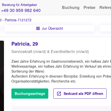
Beratung für Arbeitgeber
Buchung
Preise
Refer
+49 30 959 982 640
d
›
Patricia-7121272
zur Übersicht
Patricia, 29
Servicekraft (m/w/d) & Eventhelfer/in (m/w/d)
Zwei Jahre Erfahrung im Gastronomiebereich, ein halbes Jahr Er
Wellnessanlage, ein halbes Jahr Erfahrung im Verkauf als ehrena
Sortierung der Ware)
Außerdem Erfahrung in diversen Bürojobs: Erstellung von Präs
Organisationstätigkeiten, Rercherche etc.
Buchungsanfrage
Sedcard als PDF öffnen