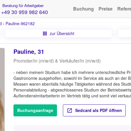
Beratung für Arbeitgeber
Buchung
Preise
Refer
+49 30 959 982 640
d
›
Pauline-962182
zur Übersicht
Pauline, 31
Promoter/in (m/w/d) & Verkäufer/in (m/w/d)
- neben meinem Studium habe ich mehrere unterschiedliche Pro
Gastronomie ausgeholfen, sowohl im Service als auch an der Ba
Messen waren ebenfalls häufige Tätigkeiten während des Studi
Personalabteilung - abgeschlossenes Studium der Betriebswirts
Außendienstmitarbeiterin im Vertrieb tätig und somit viel verk
Buchungsanfrage
Sedcard als PDF öffnen