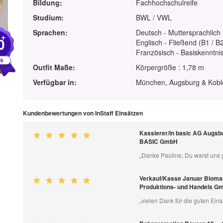
Bildung:
Fachhochschulreife
Studium:
BWL / VWL
Sprachen:
Deutsch - Muttersprachlich
+
0
Englisch - Fließend (B1 / B
Französisch - Basiskenntnis
Outfit Maße:
Körpergröße : 1,78 m
Verfügbar in:
München, Augsburg & Kobl
Kundenbewertungen von InStaff Einsätzen
Kassierer/in basic AG Augsbur
BASIC GmbH
„Danke Pauline, Du warst uns g
Verkauf/Kasse Januar Biomar
Produktions- und Handels G
„vielen Dank für die guten Eins