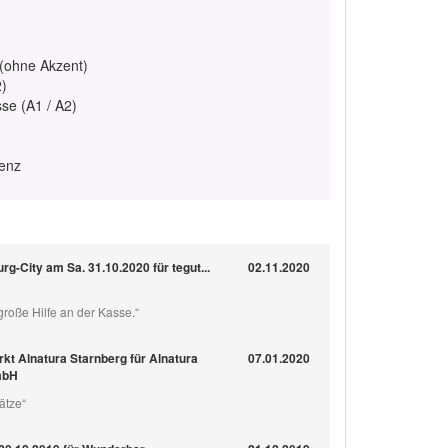
 (ohne Akzent)
2)
se (A1 / A2)
enz
g-City am Sa. 31.10.2020 für tegut...
02.11.2020
roße Hilfe an der Kasse.“
kt Alnatura Starnberg für Alnatura
07.01.2020
mbH
ätze“