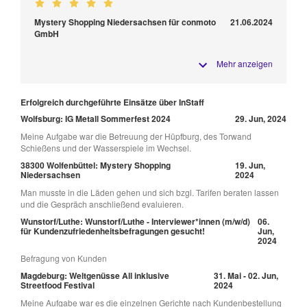
Mystery Shopping Niedersachsen für conmoto
21.06.2024
GmbH
Mehr anzeigen
Erfolgreich durchgeführte Einsätze über InStaff
Wolfsburg: IG Metall Sommerfest 2024
29. Jun, 2024
Meine Aufgabe war die Betreuung der Hüpfburg, des Torwand
Schießens und der Wasserspiele im Wechsel.
38300 Wolfenbüttel: Mystery Shopping
19. Jun,
Niedersachsen
2024
Man musste in die Läden gehen und sich bzgl. Tarifen beraten lassen
und die Gespräch anschließend evaluieren.
Wunstorf/Luthe: Wunstorf/Luthe - Interviewer*innen (m/w/d)
06.
für Kundenzufriedenheitsbefragungen gesucht!
Jun,
2024
Befragung von Kunden
Magdeburg: Weltgenüsse All inklusive
31. Mai - 02. Jun,
Streetfood Festival
2024
Meine Aufgabe war es die einzelnen Gerichte nach Kundenbestellung