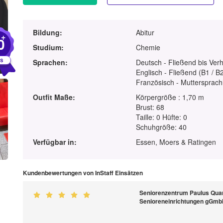
Bildung:
Abitur
+
0
Studium:
Chemie
Sprachen:
Deutsch - Fließend bis Ver
Englisch - Fließend (B1 / B
Französisch - Muttersprach
Outfit Maße:
Körpergröße : 1,70 m
Brust: 68
Taille: 0 Hüfte: 0
Schuhgröße: 40
Verfügbar in:
Essen, Moers & Ratingen
Kundenbewertungen von InStaff Einsätzen
Seniorenzentrum Paulus Quart
Senioreneinrichtungen gGm