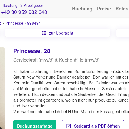
Beratung für Arbeitgeber
Buchung
Preise
Refer
+49 30 959 982 640
d
›
Princesse-4998494
zur Übersicht
Princesse, 28
Servicekraft (m/w/d) & Küchenhilfe (m/w/d)
Ich habe Erfahrung in Bereichen: Kommissionierung, Produktion
Saturn,New Yorker und Daimler gearbeitet. Dort war ich mit d
Kontrolle Qualität von Waren beschäftigt. Bei Daimler war ich a
auf Motor gearbeitet habe. Ich habe in Messe in Serviceabteilu
verteilen, Tisch decken und auf die Sauberkeit der Geschirr a
als promoter(in) gearbeiten, wo ich nicht nur produkte zu kun
und flyer verteillen
Vor zwei monate habe ich bei H Und M and der kasse geabeit
Buchungsanfrage
Sedcard als PDF öffnen