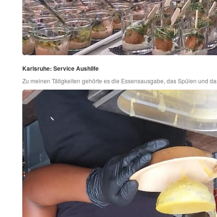
Karlsruhe: Service Aushilfe
Zu meinen Tätigkeiten gehörte es die Essensausgabe, das Spülen und da