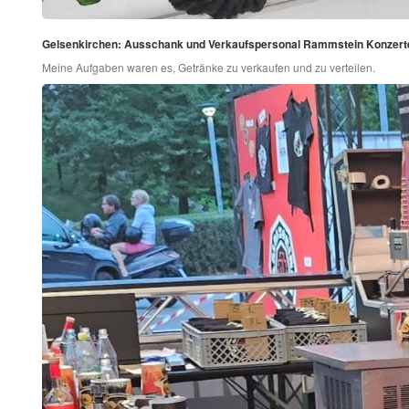
Gelsenkirchen: Ausschank und Verkaufspersonal Rammstein Konzert
Meine Aufgaben waren es, Getränke zu verkaufen und zu verteilen.