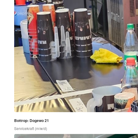
Bottrop: Dogewo 21
Servicekraft (m/w/d)