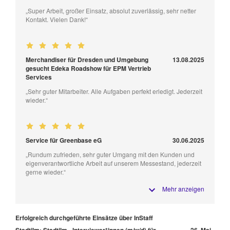
„Super Arbeit, großer Einsatz, absolut zuverlässig, sehr netter
Kontakt. Vielen Dank!“
Merchandiser für Dresden und Umgebung
13.08.2025
gesucht Edeka Roadshow für EPM Vertrieb
Services
„Sehr guter Mitarbeiter. Alle Aufgaben perfekt erledigt. Jederzeit
wieder.“
Service für Greenbase eG
30.06.2025
„Rundum zufrieden, sehr guter Umgang mit den Kunden und
eigenverantwortliche Arbeit auf unserem Messestand, jederzeit
gerne wieder.“
Mehr anzeigen
Erfolgreich durchgeführte Einsätze über InStaff
Stadtilm: Stadtilm - Interviewer*innen (m/w/d) für
26. Mai,