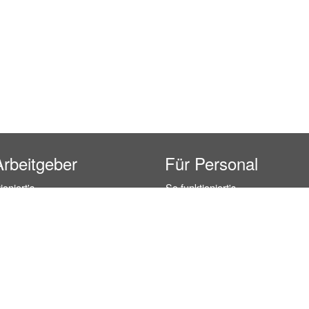
Arbeitgeber
Für Personal
ioniert's
So funktioniert's
gsanfrage
Registrierung
icherheit durch AÜG
Anstellungsverhältnis
& Leistungen
Gehälter-Übersicht
eferenzen
Erfahrungsberichte
 Personal
Hostess Jobs
on Personal
Promotion Jobs