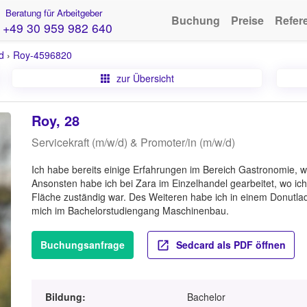
Beratung für Arbeitgeber
Buchung
Preise
Refer
+49 30 959 982 640
d
›
Roy-4596820
zur Übersicht
Roy, 28
Servicekraft (m/w/d) & Promoter/in (m/w/d)
Ich habe bereits einige Erfahrungen im Bereich Gastronomie, w
Ansonsten habe ich bei Zara im Einzelhandel gearbeitet, wo ic
Fläche zuständig war. Des Weiteren habe ich in einem Donutlade
mich im Bachelorstudiengang Maschinenbau.
Buchungsanfrage
Sedcard als PDF öffnen
Bildung:
Bachelor