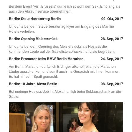
Bei dem Event “visit Brussels” durfte ich sowohl den Sekt Empfang als
auch den Abräumservice übernehmen.
Berlin: Steuerberatertag Berlin
09. Okt, 2017
Ich durfte bei dem Steuerberatertag Flyer am Eingang des Maritim
Hotels verteilen.
Berlin: Opening Meisterstück
28. Sep, 2017
Ich durfte bei dem Opening des Meisterstücks als Hostess die
kommenden Leute auf der Gästeliste abhacken und sie begrüßen.
Berlin: Promoter beim BMW Berlin Marathon
24. Sep, 2017
Am Berlin Marathon durfte ich Erdinger alkoholfrei an die Marathon
Läufer ausschenken und somit auch ins Gespräch mit Ihnen kommen.
Es hat mir sehr Spaß gemacht.
Berlin: 10 Jahre Alexa Berlin
08. Sep, 2017
Bei meinem Hostess-Job im Alexa half ich beim Sektausschank an die
Gäste.