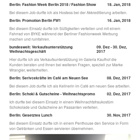
Berlin: Fashion Week Berlin 2018 / Fashion Show
18. Jan, 2018
Bei diesem Job durfte ich als Hostess bei der Akkreditierung arbeiten.
Berlin: Promotion Berlin FW1
16. Jan, 2018
Bei diesem Einsatz durfte ich Süßigkeiten verteilen und mit einem
Fahrrad von BYKE während der Berliner Fashionweek Werbung
machen und rumfahren.
bundesweit: Verkaufsunterstützung
09. Dez - 30. Dez,
Weihnachtsgeschäft
2017
Hier durfte ich als Verkaufsunterstützung im Galeria Kaufhof die
Kunden beraten und ihnen bei weiteren Fragen, speziell zur Marke
Wrangler, weiterhelfen.
Berlin: Serivcekräfte im Café am Neuen See
08. Dez, 2017
Bei diesem Job durfte ich als Kellnerin im Café am neuen See arbeiten.
Berlin: Schoki & Gutscheine - Weihnachtspromo
02. Dez, 2017
Ich durfte bei diesem Einsatz in einem Weihnachtsfraukostüm
Schokolade und Gutscheine an Passanten verteilen.
Berlin: Gesetztes Lunch
30. Nov, 2017
Bei diesem Einsatz durfte ich in einem Penthouse den Service in Form
von Getränken und Essen servieren übernehmen.