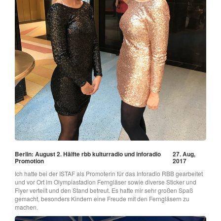
Berlin: August 2. Hälfte rbb kulturradio und inforadio
27. Aug,
Promotion
2017
Ich hatte bei der ISTAF als Promoterin für das Inforadio RBB gearbeitet
und vor Ort im Olympiastadion Ferngläser sowie diverse Sticker und
Flyer verteilt und den Stand betreut. Es hatte mir sehr großen Spaß
gemacht, besonders Kindern eine Freude mit den Ferngläsern zu
machen.