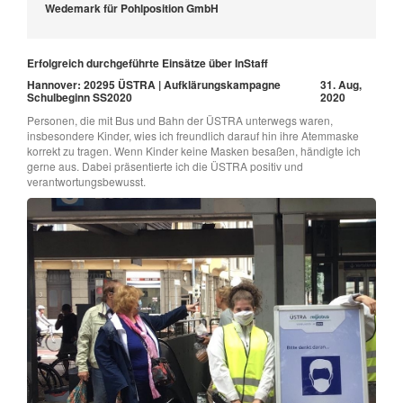
Wedemark für Pohlposition GmbH
Erfolgreich durchgeführte Einsätze über InStaff
Hannover: 20295 ÜSTRA | Aufklärungskampagne
31. Aug,
Schulbeginn SS2020
2020
Personen, die mit Bus und Bahn der ÜSTRA unterwegs waren,
insbesondere Kinder, wies ich freundlich darauf hin ihre Atemmaske
korrekt zu tragen. Wenn Kinder keine Masken besaßen, händigte ich
gerne aus. Dabei präsentierte ich die ÜSTRA positiv und
verantwortungsbewusst.