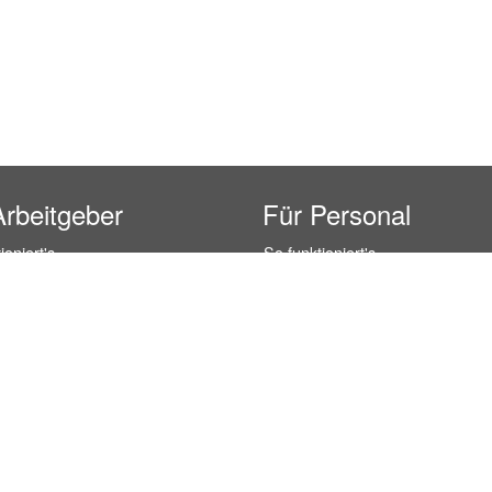
Arbeitgeber
Für Personal
ioniert's
So funktioniert's
gsanfrage
Registrierung
icherheit durch AÜG
Anstellungsverhältnis
& Leistungen
Gehälter-Übersicht
eferenzen
Erfahrungsberichte
 Personal
Hostess Jobs
on Personal
Promotion Jobs
 Personal
Service / Kellner Jobs
ersonal
Eventhelfer Jobs