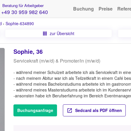
Beratung für Arbeitgeber
Buchung
Preise
Refer
+49 30 959 982 640
d
›
Sophie-634890
zur Übersicht
Sophie, 36
Servicekraft (m/w/d) & Promoter/in (m/w/d)
- während meiner Schulzeit arbeitete ich als Servicekraft in ei
- nach meinem Abitur war ich als Teilzeitkraft in einem Café be
- während meines Bachelorstudiums arbeitete ich im gastrono
- während meines Masterstudiums arbeitete ich im Kundenservic
-ansonsten habe ich Berufserfahrung im Bereich Eventmanage
Buchungsanfrage
Sedcard als PDF öffnen