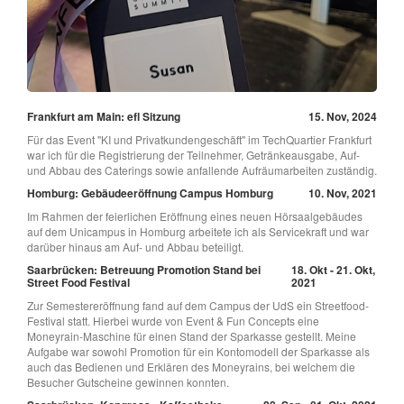
Frankfurt am Main: efl Sitzung
15. Nov, 2024
Für das Event "KI und Privatkundengeschäft" im TechQuartier Frankfurt
war ich für die Registrierung der Teilnehmer, Getränkeausgabe, Auf-
und Abbau des Caterings sowie anfallende Aufräumarbeiten zuständig.
Homburg: Gebäudeeröffnung Campus Homburg
10. Nov, 2021
Im Rahmen der feierlichen Eröffnung eines neuen Hörsaalgebäudes
auf dem Unicampus in Homburg arbeitete ich als Servicekraft und war
darüber hinaus am Auf- und Abbau beteiligt.
Saarbrücken: Betreuung Promotion Stand bei
18. Okt - 21. Okt,
Street Food Festival
2021
Zur Semestereröffnung fand auf dem Campus der UdS ein Streetfood-
Festival statt. Hierbei wurde von Event & Fun Concepts eine
Moneyrain-Maschine für einen Stand der Sparkasse gestellt. Meine
Aufgabe war sowohl Promotion für ein Kontomodell der Sparkasse als
auch das Bedienen und Erklären des Moneyrains, bei welchem die
Besucher Gutscheine gewinnen konnten.