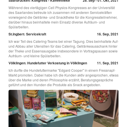
Saarbrücken: Kongress - Kaffeetheke
28. Sep - 01. Okt, 2021
Während des viertägigen Cell Physics-Kongresses an der Universität
des Saarlandes betreute ich zusammen mit anderen Servicekräften
vorwiegend die Getränke- und Snacktheke für die Kongressteilnehmer,
darüber hinaus beinhaltete mein Einsatz diverse Aufräum- und
Spülarbeiten.
St.Ingbert: Servicekraft
16. Sep, 2021
Ich war Teil des Catering-Teams bei einer Tagung. Dies beinhaltete Auf-
und Abbau aller Utensilien für das Catering, Getränkeausschank hinter
der Theke und Essensausgabe insbesondere in Vortragspausen sowie
Aufräum- und kleine Spülarbeiten.
Völklingen: Hundefutter Verkostung in Völklingen
11. Sep, 2021
Ich durfte die Hundefuttermarke "Edgard Cooper" in einem Fressnapf-
Markt promoten. Dabei habe ich die Kunden aktiv angesprochen, etwas
über die Marke und deren Philosophie erzählt, Beratungsgespräche
geführt und den Hunden die Produkte als Snack angeboten.