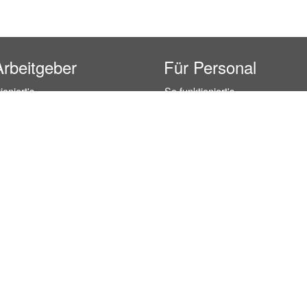
Arbeitgeber
Für Personal
ioniert's
So funktioniert's
gsanfrage
Registrierung
icherheit durch AÜG
Anstellungsverhältnis
& Leistungen
Gehälter-Übersicht
eferenzen
Erfahrungsberichte
 Personal
Hostess Jobs
on Personal
Promotion Jobs
 Personal
Service / Kellner Jobs
ersonal
Eventhelfer Jobs
andels Personal
Verkäufer / Kassierer Jobs
ersonal
Lagerhelfer / Kommissionierer J
rschung Personal
Marktforschung Jobs
s- und Büropersonal
Büro Jobs