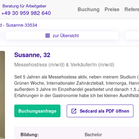
Beratung für Arbeitgeber
Buchung
Preise
Refer
+49 30 959 982 640
d
›
Susanne-33534
zur Übersicht
Susanne, 32
Messehost/ess (m/w/d) & Verkäufer/in (m/w/d)
Seit 5 Jahren als Messehostess aktiv, neben meinem Studium (B
Grünen Woche, Internationaler Zahnärzteball, Internorga, Ha
außerdem 3 Jahre im Einzelhandel gearbeitet und danach 1,5 
Erfahrungen in der Gastronomie habe ich bei kleinen Aushilfstä
Buchungsanfrage
Sedcard als PDF öffnen
Bildung:
Bachelor