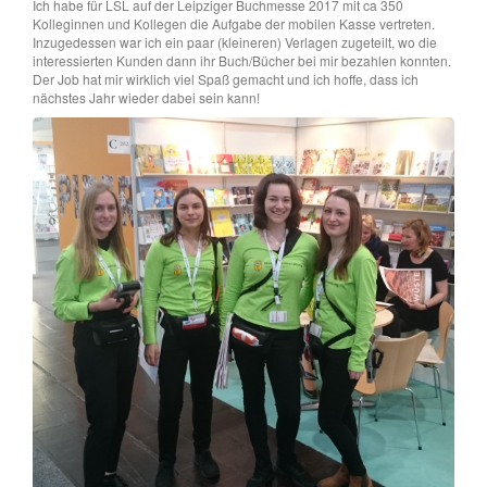
Ich habe für LSL auf der Leipziger Buchmesse 2017 mit ca 350
Kolleginnen und Kollegen die Aufgabe der mobilen Kasse vertreten.
Inzugedessen war ich ein paar (kleineren) Verlagen zugeteilt, wo die
interessierten Kunden dann ihr Buch/Bücher bei mir bezahlen konnten.
Der Job hat mir wirklich viel Spaß gemacht und ich hoffe, dass ich
nächstes Jahr wieder dabei sein kann!