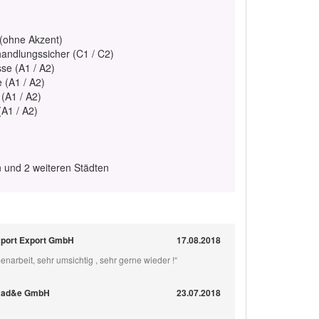
 (ohne Akzent)
handlungssicher (C1 / C2)
se (A1 / A2)
e (A1 / A2)
 (A1 / A2)
(A1 / A2)
n und 2 weiteren Städten
Import Export GmbH
17.08.2018
enarbeit, sehr umsichtig , sehr gerne wieder !“
r ad&e GmbH
23.07.2018