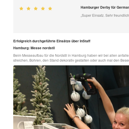
Hamburger Derby für German
„Super Einsatz. Sehr freundlic
Erfolgreich durchgeführte Einsätze über InStaff
Hamburg: Messe nordstil
Beim Messeaufbau für die Nordstil in Hamburg haben wir bei allen anfall
streichen, Bohren, den Stand dekorativ gestalten oder auch mal den Besen