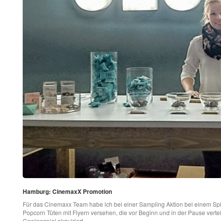
Hamburg: CinemaxX Promotion
Für das Cinemaxx Team habe ich bei einer Sampling Aktion bei einem Spi
Popcorn Tüten mit Flyern versehen, die vor Beginn und in der Pause vertei
Gewinnspiel akquiriert.