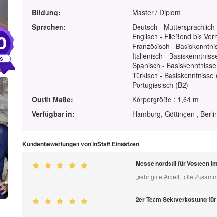
Bildung:
Master / Diplom
Sprachen:
Deutsch - Muttersprachlich
0
Englisch - Fließend bis Ver
Französisch - Basiskenntnis
Italienisch - Basiskenntniss
Spanisch - Basiskenntnisse
Türkisch - Basiskenntnisse 
Portugiesisch (B2)
Outfit Maße:
Körpergröße : 1,64 m
Verfügbar in:
Hamburg, Göttingen , Berli
Kundenbewertungen von InStaff Einsätzen
Messe nordstil für Vosteen 
„sehr gute Arbeit, tolle Zusamm
2er Team Sektverkostung fü