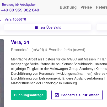
Beratung für Arbeitgeber
Buchung
Preise
Refer
+49 30 959 982 640
d
›
Vera-1066678
zur Übersicht
Vera, 34
Promoter/in (m/w/d) & Eventhelfer/in (m/w/d)
Mehrfache Arbeit als Hostess für die NWSG auf Messen in Han
mehrjährige Verkaufsaushilfe bei Kienast Schuhhandel; saisonal
einjährige Tätigkeit in der Volkswagen Group Academy (Kommu
Durchführung von Personalentwicklungsmaßnahmen); diverse we
Durchführung von Befragungen); längere Auslandserfahrung in de
Masterstudentin der Ethnologie in Hamburg.
Buchungsanfrage
Sedcard als PDF öffnen