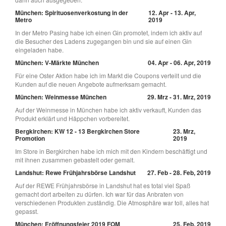
München: Spirituosenverkostung in der
12. Apr - 13. Apr,
Metro
2019
In der Metro Pasing habe ich einen Gin promotet, indem ich aktiv auf
die Besucher des Ladens zugegangen bin und sie auf einen Gin
eingeladen habe.
München: V-Märkte München
04. Apr - 06. Apr, 2019
Für eine Oster Aktion habe ich im Markt die Coupons verteilt und die
Kunden auf die neuen Angebote aufmerksam gemacht.
München: Weinmesse München
29. Mrz - 31. Mrz, 2019
Auf der Weinmesse in München habe ich aktiv verkauft, Kunden das
Produkt erklärt und Häppchen vorbereitet.
Bergkirchen: KW 12 - 13 Bergkirchen Store
23. Mrz,
Promotion
2019
Im Store in Bergkirchen habe ich mich mit den Kindern beschäftigt und
mit ihnen zusammen gebastelt oder gemalt.
Landshut: Rewe Frühjahrsbörse Landshut
27. Feb - 28. Feb, 2019
Auf der REWE Frühjahrsbörse in Landshut hat es total viel Spaß
gemacht dort arbeiten zu dürfen. Ich war für das Anbraten von
verschiedenen Produkten zuständig. Die Atmosphäre war toll, alles hat
gepasst.
München: Eröffnungsfeier 2019 FOM
25. Feb, 2019