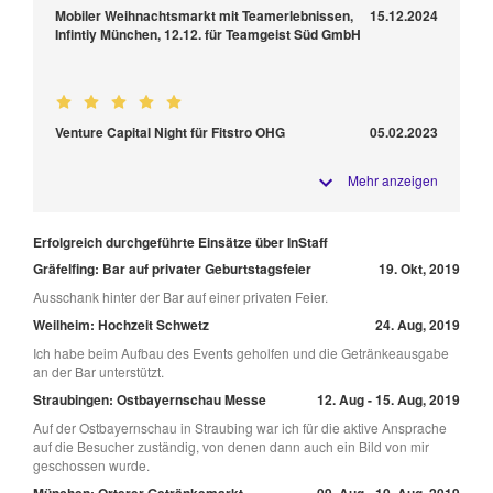
Mobiler Weihnachtsmarkt mit Teamerlebnissen,
15.12.2024
Infintiy München, 12.12. für Teamgeist Süd GmbH
Venture Capital Night für Fitstro OHG
05.02.2023
Mehr anzeigen
Erfolgreich durchgeführte Einsätze über InStaff
Gräfelfing: Bar auf privater Geburtstagsfeier
19. Okt, 2019
Ausschank hinter der Bar auf einer privaten Feier.
Weilheim: Hochzeit Schwetz
24. Aug, 2019
Ich habe beim Aufbau des Events geholfen und die Getränkeausgabe
an der Bar unterstützt.
Straubingen: Ostbayernschau Messe
12. Aug - 15. Aug, 2019
Auf der Ostbayernschau in Straubing war ich für die aktive Ansprache
auf die Besucher zuständig, von denen dann auch ein Bild von mir
geschossen wurde.
München: Orterer Getränkemarkt,
09. Aug - 10. Aug, 2019