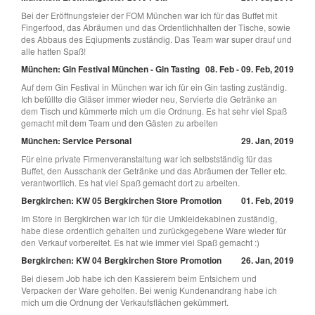
Bei der Eröffnungsfeier der FOM München war ich für das Buffet mit
Fingerfood, das Abräumen und das Ordentlichhalten der Tische, sowie
des Abbaus des Eqiupments zuständig. Das Team war super drauf und
alle hatten Spaß!
München: Gin Festival München - Gin Tasting
08. Feb - 09. Feb, 2019
Auf dem Gin Festival in München war ich für ein Gin tasting zuständig.
Ich befüllte die Gläser immer wieder neu, Servierte die Getränke an
dem Tisch und kümmerte mich um die Ordnung. Es hat sehr viel Spaß
gemacht mit dem Team und den Gästen zu arbeiten
München: Service Personal
29. Jan, 2019
Für eine private Firmenveranstaltung war ich selbstständig für das
Buffet, den Ausschank der Getränke und das Abräumen der Teller etc.
verantwortlich. Es hat viel Spaß gemacht dort zu arbeiten.
Bergkirchen: KW 05 Bergkirchen Store Promotion
01. Feb, 2019
Im Store in Bergkirchen war ich für die Umkleidekabinen zuständig,
habe diese ordentlich gehalten und zurückgegebene Ware wieder für
den Verkauf vorbereitet. Es hat wie immer viel Spaß gemacht :)
Bergkirchen: KW 04 Bergkirchen Store Promotion
26. Jan, 2019
Bei diesem Job habe ich den Kassierern beim Entsichern und
Verpacken der Ware geholfen. Bei wenig Kundenandrang habe ich
mich um die Ordnung der Verkaufsflächen gekümmert.