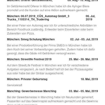
Im Getränkemarkt Orterer in München habe ich die Ayinger Biere
promotet und die Kunden auf eine Aktion aufmerksam gemacht.
München: 06.07.2019_CÜS_Automag GmbH_3
06. Jul,
Trucks_1105314_TH_Trudering
2019
Bei einer Feier von Automag war ich für unterschiedliche Aktivitäten im
Bereich Foodtruck zuständig. Entweder beim Eisverteilen oder beim
Zubereiten von Pizza.
München: Smeg Schulung München
02. Jul - 03. Jul, 2019
Bei einer Produktvorführung der Firma SMEG in München habe ich
dem Koch bei seiner Vorbereitungen geholfen. Zudem habe ich dafür
gesorgt, dass die Gäste mit Getränken versorgt waren.
München: Streetlife Festival 2019
25. Mai - 26. Mai, 2019
Auf dem StreetLife Festival in München war ich für verschiedene
Aufgaben eingeplant. Je nach Bedarf half ich bei der Pizzaausgabe
aus oder habe bei der Ginbar ausgeschenkt.
München: Privater Geburtstag
18. Mai, 2019
Servicekraft
Manching: Gewerbemesse Manching
03. Mai - 05. Mai, 2019
Bei der Gewerbemesse in Manching habe ich Neukunden generiert,
Passanten auf das Gewinnspiel aufmerksam gemacht und die Gewinne
dann auch ausgegeben.