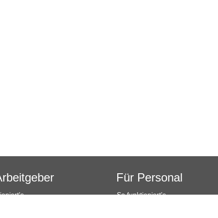
Arbeitgeber
Für Personal
ioniert's
So funktioniert's
sanfrage
Registrierung