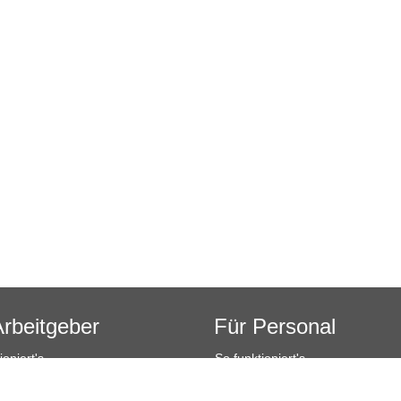
Arbeitgeber
Für Personal
ioniert's
So funktioniert's
sanfrage
Registrierung