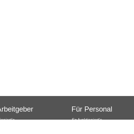
Arbeitgeber
Für Personal
ioniert's
So funktioniert's
sanfrage
Registrierung