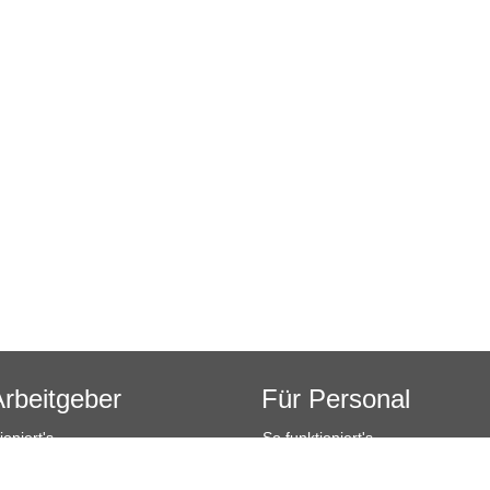
Arbeitgeber
Für Personal
ioniert's
So funktioniert's
sanfrage
Registrierung