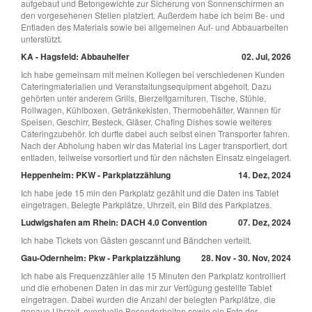
aufgebaut und Betongewichte zur Sicherung von Sonnenschirmen an
den vorgesehenen Stellen platziert. Außerdem habe ich beim Be- und
Entladen des Materials sowie bei allgemeinen Auf- und Abbauarbeiten
unterstützt.
KA - Hagsfeld: Abbauhelfer
02. Jul, 2026
Ich habe gemeinsam mit meinen Kollegen bei verschiedenen Kunden
Cateringmaterialien und Veranstaltungsequipment abgeholt. Dazu
gehörten unter anderem Grills, Bierzeltgarnituren, Tische, Stühle,
Rollwagen, Kühlboxen, Getränkekisten, Thermobehälter, Wannen für
Speisen, Geschirr, Besteck, Gläser, Chafing Dishes sowie weiteres
Cateringzubehör. Ich durfte dabei auch selbst einen Transporter fahren.
Nach der Abholung haben wir das Material ins Lager transportiert, dort
entladen, teilweise vorsortiert und für den nächsten Einsatz eingelagert.
Heppenheim: PKW - Parkplatzzählung
14. Dez, 2024
Ich habe jede 15 min den Parkplatz gezählt und die Daten ins Tablet
eingetragen. Belegte Parkplätze, Uhrzeit, ein Bild des Parkplatzes.
Ludwigshafen am Rhein: DACH 4.0 Convention
07. Dez, 2024
Ich habe Tickets von Gästen gescannt und Bändchen verteilt.
Gau-Odernheim: Pkw - Parkplatzzählung
28. Nov - 30. Nov, 2024
Ich habe als Frequenzzähler alle 15 Minuten den Parkplatz kontrolliert
und die erhobenen Daten in das mir zur Verfügung gestellte Tablet
eingetragen. Dabei wurden die Anzahl der belegten Parkplätze, die
genaue Uhrzeit, eventuelle Besonderheiten sowie ein Foto der