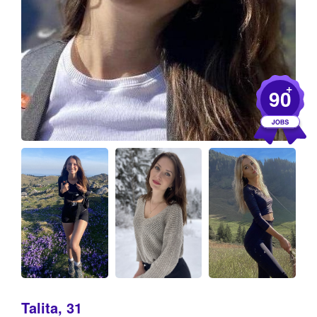
+
90
Talita, 31