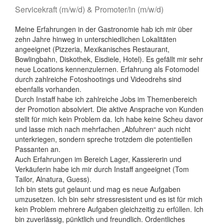
Servicekraft (m/w/d) & Promoter/in (m/w/d)
Meine Erfahrungen in der Gastronomie hab ich mir über
zehn Jahre hinweg in unterschiedlichen Lokalitäten
angeeignet (Pizzeria, Mexikanisches Restaurant,
Bowlingbahn, Diskothek, Eisdiele, Hotel). Es gefällt mir sehr
neue Locations kennenzulernen. Erfahrung als Fotomodel
durch zahlreiche Fotoshootings und Videodrehs sind
ebenfalls vorhanden.
Durch Instaff habe ich zahlreiche Jobs im Themenbereich
der Promotion absolviert. Die aktive Ansprache von Kunden
stellt für mich kein Problem da. Ich habe keine Scheu davor
und lasse mich nach mehrfachen „Abfuhren“ auch nicht
unterkriegen, sondern spreche trotzdem die potentiellen
Passanten an.
Auch Erfahrungen im Bereich Lager, Kassiererin und
Verkäuferin habe ich mir durch Instaff angeeignet (Tom
Tailor, Alnatura, Guess).
Ich bin stets gut gelaunt und mag es neue Aufgaben
umzusetzen. Ich bin sehr stressresistent und es ist für mich
kein Problem mehrere Aufgaben gleichzeitig zu erfüllen. Ich
bin zuverlässig, pünktlich und freundlich. Ordentliches