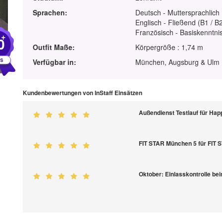
Sprachen:
Deutsch - Muttersprachlich
Englisch - Fließend (B1 / B
Französisch - Basiskenntnis
+
0
Outfit Maße:
Körpergröße : 1,74 m
Verfügbar in:
München, Augsburg & Ulm
Kundenbewertungen von InStaff Einsätzen
Außendienst Testlauf für H
FIT STAR München 5 für FIT
Oktober: Einlasskontrolle be