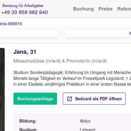
Beratung für Arbeitgeber
Buchung
Preise
Refer
+49 30 959 982 640
ana-688916
Jana, 31
Messehost/ess (m/w/d) & Promoter/in (m/w/d)
Studium Sonderpädagogik; Erfahrung im Umgang mit Menschen 
Monate lange Tätigkeit im Verkauf im Freizeitpark Legoland; 1 J
in einer Eisdiele; einjähriges Praktikum in einer ersten Klasse 
Buchungsanfrage
Sedcard als PDF öffnen
Bildung:
Abitur
Studium:
Lehramt