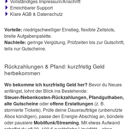
Vollständiges Impressum/Anschrift
Erreichbarer Support
Klare AGB & Datenschutz
Vorteile:
niedrigschwelliger Einstieg, flexible Zeitslots,
breite Aufgabenpalette.
Nachteile:
geringe Vergütung, Prüfzeiten bis zur Gutschrift,
teils nur Gutscheine.
Rückzahlungen & Pfand: kurzfristig Geld
herbekommen
Wo bekomme ich kurzfristig Geld her?
Bevor du Neues
anfängst, lohnt der Blick ins Bestehende:
Steuer-/Nebenkosten-Rückzahlungen, Pfandguthaben,
alte Gutscheine
oder
offene Erstattungen
(z. B.
stornierte Tickets). Prüfe deine Daueraufträge (unbenutzte
Abos kündigen), passe den Energie-Abschlag an, bündele
oder pausiere
Mobilfunk/Streaming
. Mit etwas Aufwand
schaffst du oft 20–100 € zusätzliche Liquidität – ohne