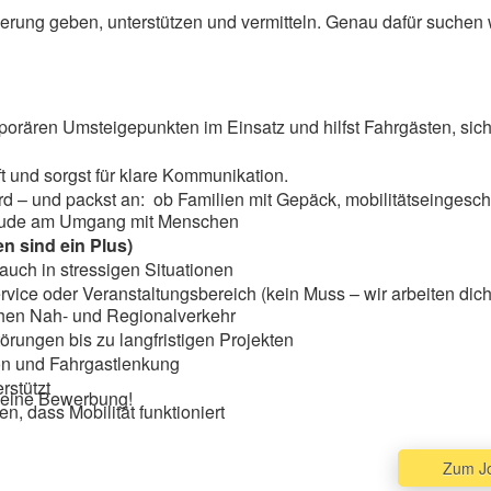
tierung geben, unterstützen und vermitteln. Genau dafür suchen 
porären Umsteigepunkten im Einsatz und hilfst Fahrgästen, sic
t und sorgst für klare Kommunikation.
rd – und packst an: ob Familien mit Gepäck, mobilitätseingesch
 Freude am Umgang mit Menschen
n sind ein Plus)
 auch in stressigen Situationen
ice oder Veranstaltungsbereich (kein Muss – wir arbeiten dich
chen Nah- und Regionalverkehr
törungen bis zu langfristigen Projekten
n und Fahrgastlenkung
rstützt
 deine Bewerbung!
n, dass Mobilität funktioniert
Zum J