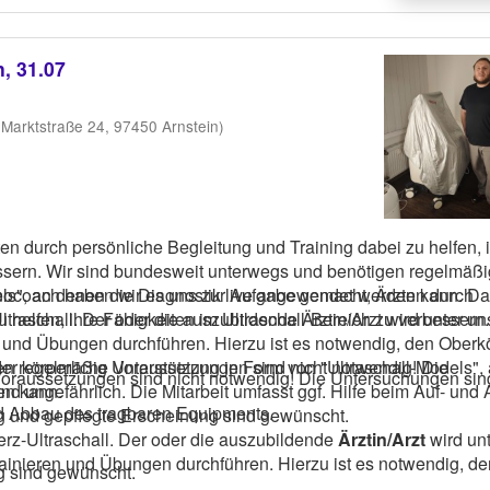
, 31.07
 Marktstraße 24, 97450 Arnstein)
n durch persönliche Begleitung und Training dabei zu helfen, 
en regelmäßig
s", an denen die Diagnostik live angewendet werden kann. Das
ocoach haben wir es uns zur Aufgabe gemacht, Ärzten durch
traschall. Der oder die auszubildende Ärztin/Arzt wird unter un
 helfen, ihre Fähigkeiten im Ultraschall-Bereich zu verbessern
n und Übungen durchführen. Hierzu ist es notwendig, den Oberk
n regelmäßig Unterstützung in Form von "Ultraschall-Models",
Voraussetzungen sind nicht notwendig! Die Untersuchungen sin
 ggf. Hilfe beim Auf- und Abbau
en kann.
und Abbau des tragbaren Equipments.
ts. Lockere Kleidung und gepflegte Erscheinung sind gewünscht.
erz-Ultraschall. Der oder die auszubildende
Ärztin/Arzt
wird un
rainieren und Übungen durchführen. Hierzu ist es notwendig, de
g sind gewünscht.