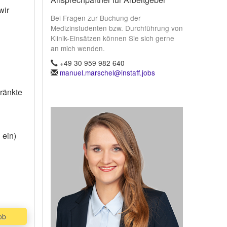
wir
Bei Fragen zur Buchung der
Medizinstudenten bzw. Durchführung von
Klinik-Einsätzen können Sie sich gerne
an mich wenden.
h
+49 30 959 982 640
manuel.marschel@instaff.jobs
ränkte
 ein)
ob