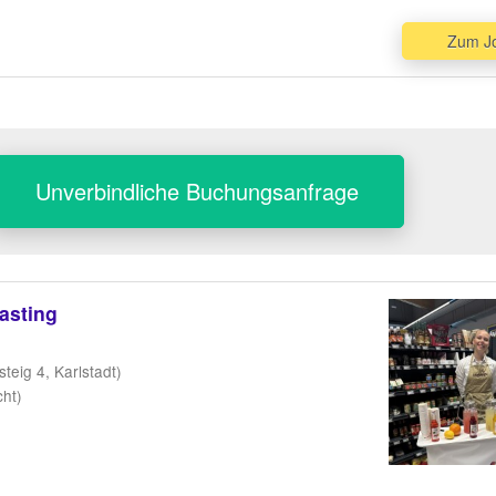
Zum J
Unverbindliche Buchungsanfrage
asting
eig 4, Karlstadt)
cht)