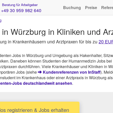
Beratung für Arbeitgeber
Buchung
Preise
Refer
+49 30 959 982 640
g
in Würzburg in Kliniken und Ar
burg in Krankenhäusern und Arztpraxen für bis zu
20 EU
tudenten Jobs in Würzburg und Umgebung als Hakenhalter, Sitz
iniken. Daneben können Studenten der Humanmedizin Jobs bei 
Arztpraxen durchführen. Viele Krankenhäuser und Kliniken in W
emporären Jobs (siehe
Kundenreferenzen von InStaff
). Meld
nstudent im Krankenhaus oder einer Arztpraxis in Würzburg als 
denten-Jobs deutschlandweit ansehen
.
os registrieren & Jobs erhalten