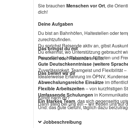
Sie brauchen
Menschen vor Ort
, die Orien
dich!
Deine Aufgaben
Du bist an Bahnhöfen, Haltestellen oder tem
zurechtzufinden.
Du sprichst Reisende aktiv an, gibst Auskunf
Das bringst du mit
Du erkennst, wo Unterstützung gebraucht wi
Freundliches, hilfsbereites Auftreten und
Personen oder Reisende in Eile.
Gute Deutschkenntnisse (weitere Sprache
Zuverlässigkeit, Teamgeist und Flexibilität –
Das bieten wir dir
Idealerweise Erfahrung im ÖPNV, Kundenserv
Abwechslungsreiche Einsätze
im öffentli
Flexible Arbeitszeiten
– von kurzfristigen S
Umfassende Schulungen
in Kommunikatio
Klingt nach dir?
Ein starkes Team
, das sich gegenseitig unte
Dann steig bei uns ein – wir freuen uns auf
Und: das gute Gefühl, täglich dazu beizutrage
Jobbeschreibung