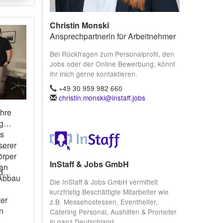
Christin Monski
Ansprechpartnerin für Arbeitnehmer
Bei Rückfragen zum Personalprofil, den
Jobs oder der Online Bewerbung, könnt
ihr mich gerne kontaktieren.
+49 30 959 982 660
christin.monski@instaff.jobs
ihre
serer
.
örper
InStaff & Jobs GmbH
 an
d
Die InStaff & Jobs GmbH vermittelt
kurzfristig Beschäftigte Mitarbeiter wie
ter
z.B. Messehostessen, Eventhelfer,
n
Catering Personal, Aushilfen & Promoter
in ganz Deutschland.