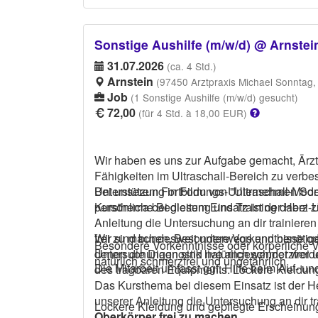
Sonstige Aushilfe (m/w/d) @ Arnstein
31.07.2026
(ca. 4 Std.)
Arnstein
(97450 Arztpraxis Michael Sonntag,
Job
(1 Sonstige Aushilfe (m/w/d) gesucht)
72,00
(für 4 Std. à 18,00 EUR)
Wir haben es uns zur Aufgabe gemacht, Ärzte
Fähigkeiten im Ultraschall-Bereich zu verbessern. Wir sind bundesweit unterwegs und benötig
Unterstützung in Form von "Ultraschall-Model
Bei unserem Fortbildungs-Unternehmen Son
Kursthema bei diesem Einsatz ist der Herz-Ul
persönliche Begleitung und Training dabei zu
Anleitung die Untersuchung an dir trainiere
frei zu machen. Besondere Vorkenntnisse oder körperliche Voraussetzungen sind nicht notwendig! Die
Wir sind bundesweit unterwegs und benötige
Besondere Vorkenntnisse oder körperliche 
Untersuchungen sind natürlich schmerzfrei und ungefährlich. Die Mitarbeit umfasst
denen die Diagnostik live angewendet werd
natürlich schmerzfrei und ungefährlich.
Die Mitarbeit umfasst ggf. Hilfe beim Auf- 
des tragbaren Equipmen
Das Kursthema bei diesem Einsatz ist der H
unserer Anleitung die Untersuchung an dir t
Lockere Kleidung und gepflegte Erscheinun
Oberkörper frei zu machen.