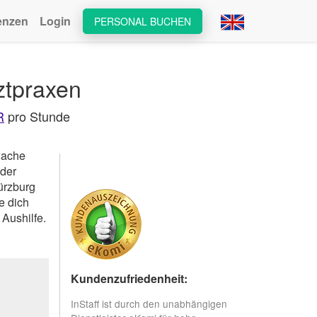
enzen
Login
PERSONAL BUCHEN
ztpraxen
R
pro Stunde
wache
der
ürzburg
e dich
Aushilfe.
Kundenzufriedenheit:
InStaff ist durch den unabhängigen