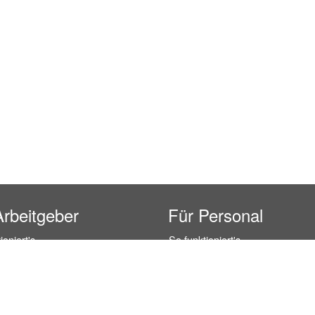
Arbeitgeber
Für Personal
ioniert's
So funktioniert's
gsanfrage
Registrierung
icherheit durch AÜG
Anstellungsverhältnis
& Leistungen
Gehälter-Übersicht
eferenzen
Erfahrungsberichte