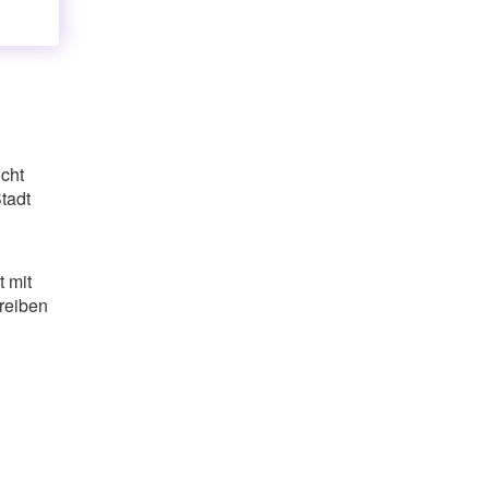
icht
tadt
 mit
hreiben