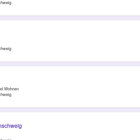
chweig
chweig
und Wohnen
chweig
unschweig