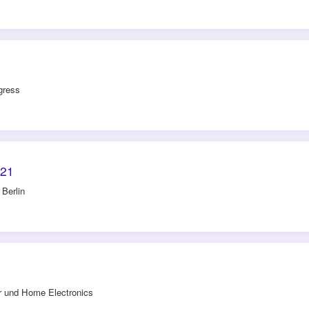
gress
021
Berlin
r und Home Electronics