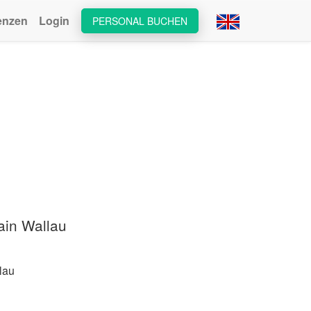
enzen
Login
PERSONAL BUCHEN
ain Wallau
lau