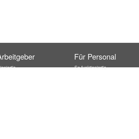
Arbeitgeber
Für Personal
ioniert's
So funktioniert's
gsanfrage
Registrierung
icherheit durch AÜG
Anstellungsverhältnis
& Leistungen
Gehälter-Übersicht
eferenzen
Erfahrungsberichte
 Personal
Hostess Jobs
on Personal
Promotion Jobs
 Personal
Service / Kellner Jobs
ersonal
Eventhelfer Jobs