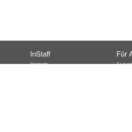
InStaff
Für 
Startseite
So funkt
Über InStaff
Buchun
Karriere
Rechtss
Impressum
Kosten 
Login
Kundenr
Messekalender
Hostess
Arbeitsverträge
Promoti
Bewerbungsunterlagen
Service
Schulungen
Event P