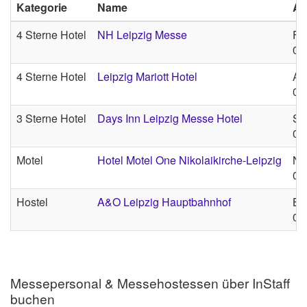
Kategorie
Name
Ad
4 Sterne Hotel
NH Leipzig Messe
Fug
04
4 Sterne Hotel
Leipzig Mariott Hotel
Am
04
3 Sterne Hotel
Days Inn Leipzig Messe Hotel
Se
04
Motel
Hotel Motel One Nikolaikirche-Leipzig
Ni
04
Hostel
A&O Leipzig Hauptbahnhof
Br
04
Messepersonal & Messehostessen über InStaff
buchen