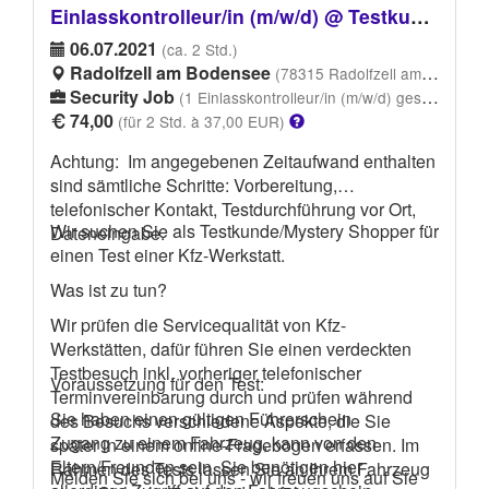
Einlasskontrolleur/in (m/w/d) @ Testkunde für Auto-Sicherheitscheck gesucht
06.07.2021
(ca. 2 Std.)
Radolfzell am Bodensee
(78315 Radolfzell am Bodensee)
Security Job
(1 Einlasskontrolleur/in (m/w/d) gesucht)
74,00
(für 2 Std. à 37,00 EUR)
Achtung: Im angegebenen Zeitaufwand enthalten
sind sämtliche Schritte: Vorbereitung,
telefonischer Kontakt, Testdurchführung vor Ort,
Wir suchen Sie als Testkunde/Mystery Shopper für
Dateneingabe.
einen Test einer Kfz-Werkstatt.
Was ist zu tun?
Wir prüfen die Servicequalität von Kfz-
Werkstätten, dafür führen Sie einen verdeckten
Testbesuch inkl. vorheriger telefonischer
Voraussetzung für den Test:
Terminvereinbarung durch und prüfen während
Sie haben einen gültigen Führerschein
des Besuchs verschiedene Aspekte, die Sie
Zugang zu einem Fahrzeug, kann von den
später in einem online-Fragebogen erfassen. Im
Eltern/Freunden sein. Sie benötigen hier
Rahmen des Tests lassen Sie an Ihrem Fahrzeug
Melden Sie sich bei uns - wir freuen uns auf Sie