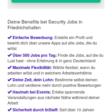
Sicherheitscheck mehr als 22,50 Euro kostet.
Dann fahren Sie noch am gleichen Tag, an dem
Sie den Anruf getätigt haben, zur Werkstatt und
Deine Benefits bei Security Jobs in
führen einen Spontanbesuch durch ohne
Bezugnahme auf Ihren Anruf.
Friedrichshafen
Direkt nach dem Test füllen Sie den Fragebogen
online aus.
Einfache Bewerbung:
Erstelle ein Profil und
bewirb dich über unsere Apps auf alle Jobs, die du
willst
Über 500 Jobs pro Tag:
Finde die Jobs, auf die du
Lust hast - ohne Erfahrung & in ganz Deutschland
Maximale Flexibilität:
Wähle flexibel, wann du
arbeiten willst und in welchem Arbeitsverhältnis
Deine Zeit, dein Lohn:
Bestimme selbst deinen
Lohn und verdiene mehr durch positive Bewertungen
Hautnah bei Events:
Erlebe spannende
Veranstaltungen aus nächster Nähe während deiner
Arbeit
Sicherheit durch InStaff:
Seit über 10 Jahren