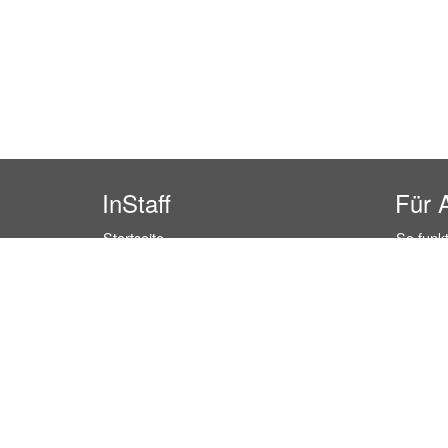
InStaff
Für 
Startseite
So funkt
Über InStaff
Buchun
Karriere
Rechtss
Impressum
Kosten 
Login
Kundenr
Messekalender
Hostess
Arbeitsverträge
Promoti
Bewerbungsunterlagen
Service