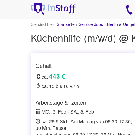
Sie sind hier:
Startseite
›
Service Jobs
›
Berlin & Umg
Küchenhilfe (m/w/d) @ 
Gehalt
443 €
ca.
ca. 15 bis 16 € / h
Arbeitstage & -zeiten
MO., 3. Feb - SA., 8. Feb
ca. 29.5 Std.: Am Montag von 09:30-17:30,
30 Min. Pause;
am Dienstag von 09:00-17:30, 30 Min. Pause;