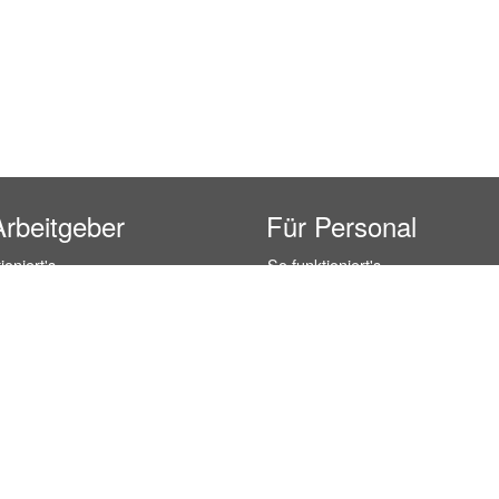
Arbeitgeber
Für Personal
ioniert's
So funktioniert's
gsanfrage
Registrierung
icherheit durch AÜG
Anstellungsverhältnis
& Leistungen
Gehälter-Übersicht
eferenzen
Erfahrungsberichte
 Personal
Hostess Jobs
on Personal
Promotion Jobs
 Personal
Service / Kellner Jobs