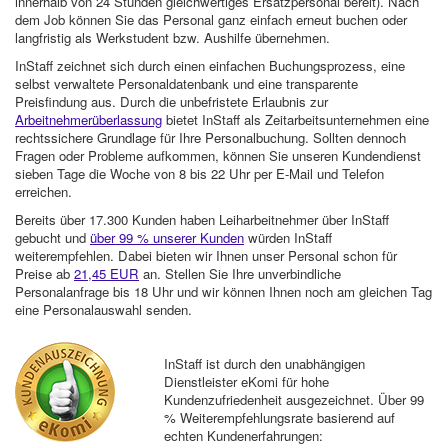
innerhalb von 24 Stunden gleichwertiges Ersatzpersonal bereit). Nach
dem Job können Sie das Personal ganz einfach erneut buchen oder
langfristig als Werkstudent bzw. Aushilfe übernehmen.
InStaff zeichnet sich durch einen einfachen Buchungsprozess, eine
selbst verwaltete Personaldatenbank und eine transparente
Preisfindung aus. Durch die unbefristete Erlaubnis zur
Arbeitnehmerüberlassung
bietet InStaff als Zeitarbeitsunternehmen eine
rechtssichere Grundlage für Ihre Personalbuchung. Sollten dennoch
Fragen oder Probleme aufkommen, können Sie unseren Kundendienst
sieben Tage die Woche von 8 bis 22 Uhr per E-Mail und Telefon
erreichen.
Bereits über 17.300 Kunden haben Leiharbeitnehmer über InStaff
gebucht und
über 99 % unserer Kunden
würden InStaff
weiterempfehlen. Dabei bieten wir Ihnen unser Personal schon für
Preise ab
21,45 EUR
an. Stellen Sie Ihre unverbindliche
Personalanfrage bis 18 Uhr und wir können Ihnen noch am gleichen Tag
eine Personalauswahl senden.
InStaff ist durch den unabhängigen
Dienstleister eKomi für hohe
Kundenzufriedenheit ausgezeichnet. Über 99
% Weiterempfehlungsrate basierend auf
echten Kundenerfahrungen: