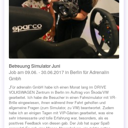
Betreuung Simulator Juni
Job am 09.06. - 30.06.2017 in Berlin für Adrenalin
Gmbh
„Für adrenalin GmbH habe ich einen Monat lang im DRIVE
VOLKSWAGEN Zentrum in Berlin im Auftrag von Škoda/VW
gearbeitet. Ich habe die Besucher in einen Fahrsimulator mit VR-
Brille eingewiesen, ihnen während ihrer Fahrt geholfen und
allgemeine Fragen (zum Simulator, zu VW) beantwortet. Zudem
habe ich an einigen Tagen mit VIP-Gästen gearbeitet, was eine
sehr interessante und tolle Erfahrung war, besonders, als es
positives Feedback von diesen gab. Der Job hat super Spaß