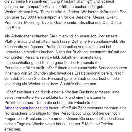
die schnelle Personalvermittlung ("Instant Staffing") und ist ideal
geeignet um temporäre Aushilfskräfte zu buchen oder gute
Werkstudenten bzw. Teilzeitkräfte zu finden. Wir bieten dafür einen Pool
von über 123.000 Personalprofilen für die Bereiche: Messe, Event,
Promotion, Modeling, Event, Gastronomie, Einzelhandel, Call-Center
und Büro.
Als Arbeitgeber schreiben Sie unverbindlich einen Job über unsere
Plattform aus und erhalten nach kurzer Zeit eine Personalauswahl. Sie
können die verfügbaren Profile dann online vergleichen und bei
Interesse verbindlich buchen. Nach der Buchung übernimmt InStaff den
kompletten Personalservice inkl. Arbeitnehmeranstellung,
Lohnbuchhaltung und Einsatzgarantie des Personals (bei
Personalausfällen stellt InStaff Ihnen ohne zusätzliche Servicegebühren
innerhalb von 24 Stunden gleichwertiges Ersatzpersonal bereit). Nach
dem Job können Sie das Personal ganz einfach erneut buchen oder
langfristig als Werkstudent bzw. Aushilfe übernehmen.
InStaff zeichnet sich durch einen einfachen Buchungsprozess, eine
selbst verwaltete Personaldatenbank und eine transparente
Preisfindung aus. Durch die unbefristete Erlaubnis zur
Arbeitnehmerüberlassung
bietet InStaff als Zeitarbeitsunternehmen eine
rechtssichere Grundlage für Ihre Personalbuchung. Sollten dennoch
Fragen oder Probleme aufkommen, können Sie unseren Kundendienst
sieben Tage die Woche von 8 bis 22 Uhr per E-Mail und Telefon
erreichen.