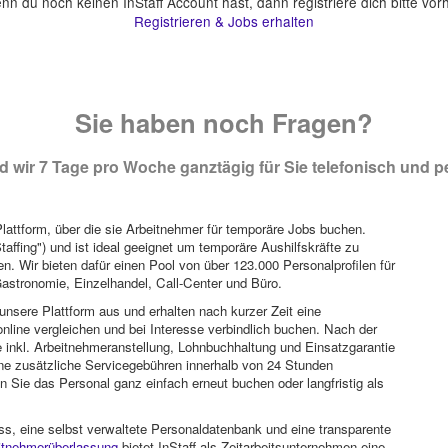
n du noch keinen InStaff Account hast, dann registriere dich bitte vor
Registrieren & Jobs erhalten
Sie haben noch Fragen?
 wir 7 Tage pro Woche ganztägig für Sie telefonisch und pe
attform, über die sie Arbeitnehmer für temporäre Jobs buchen.
Staffing") und ist ideal geeignet um temporäre Aushilfskräfte zu
n. Wir bieten dafür einen Pool von über 123.000 Personalprofilen für
astronomie, Einzelhandel, Call-Center und Büro.
unsere Plattform aus und erhalten nach kurzer Zeit eine
nline vergleichen und bei Interesse verbindlich buchen. Nach der
 inkl. Arbeitnehmeranstellung, Lohnbuchhaltung und Einsatzgarantie
ohne zusätzliche Servicegebühren innerhalb von 24 Stunden
 Sie das Personal ganz einfach erneut buchen oder langfristig als
ss, eine selbst verwaltete Personaldatenbank und eine transparente
itnehmerüberlassung
bietet InStaff als Zeitarbeitsunternehmen eine