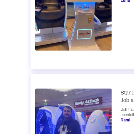
Luna
Stand
Job a
„Ich ha
ebenfal
Rami