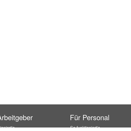
Arbeitgeber
Für Personal
ioniert's
So funktioniert's