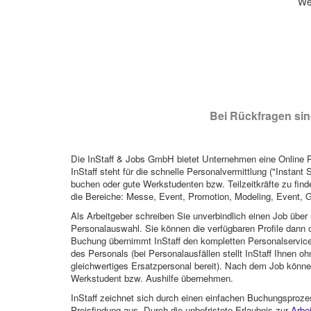
Wen
Bei Rückfragen sind
Die InStaff & Jobs GmbH bietet Unternehmen eine Online Pl
InStaff steht für die schnelle Personalvermittlung ("Instant 
buchen oder gute Werkstudenten bzw. Teilzeitkräfte zu finde
die Bereiche: Messe, Event, Promotion, Modeling, Event, G
Als Arbeitgeber schreiben Sie unverbindlich einen Job über 
Personalauswahl. Sie können die verfügbaren Profile dann o
Buchung übernimmt InStaff den kompletten Personalservice
des Personals (bei Personalausfällen stellt InStaff Ihnen 
gleichwertiges Ersatzpersonal bereit). Nach dem Job können
Werkstudent bzw. Aushilfe übernehmen.
InStaff zeichnet sich durch einen einfachen Buchungsproze
Preisfindung aus. Durch die unbefristete Erlaubnis zur
Arbe