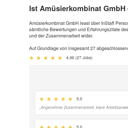
Ist Amüsierkombinat GmbH e
Amüsierkombinat GmbH least über InStaff Person
sämtliche Bewertungen und Erfahrungszitate des 
und der Zusammenarbeit wider.
Auf Grundlage von insgesamt 27 abgeschlossene
4,96
(27 Jobs)
5,0
(
Jobber
)
„
Angenehme Zusammenarbeit, klare Arbeitsanwei
5,0
(
Jobber
)