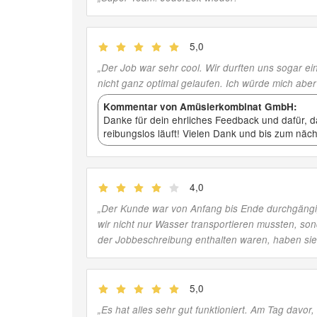
5,0
(
Jobber
)
„
Der Job war sehr cool. Wir durften uns sogar ei
nicht ganz optimal gelaufen. Ich würde mich ab
Kommentar von Amüsierkombinat GmbH:
Danke für dein ehrliches Feedback und dafür, da
reibungslos läuft! Vielen Dank und bis zum näch
4,0
(
Jobber
)
„
Der Kunde war von Anfang bis Ende durchgängig
wir nicht nur Wasser transportieren mussten, s
der Jobbeschreibung enthalten waren, haben si
5,0
(
Jobber
)
„
Es hat alles sehr gut funktioniert. Am Tag davor