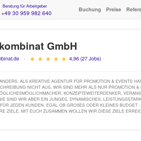
Beratung für Arbeitgeber
Buchung
Preise
Refer
+49 30 959 982 640
rkombinat GmbH
binat.de
4,96 (27 Jobs)
D ANDERS. ALS KREATIVE AGENTUR FÜR PROMOTION & EVENTS 
CHREIBUNG NICHT AUS. WIR SIND MEHR ALS NUR PROMOTION & 
MÖGLICHESMÖGLICHMACHER, KONZEPTEWEITERDENKER, VERANS
IE SIND WIR ABER EIN JUNGES, DYNAMISCHES, LEISTUNGSSTARK
. FÜR JEDEN KUNDEN. EGAL OB GROßES ODER KLEINES BUDGET -
RE ZIELE. MIT EUCH ZUSAMMEN WOLLEN WIR DIESE ZIELE ERREI