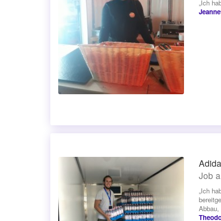
„Ich ha
Jeanne
Adida
Job a
„Ich ha
bereitg
Abbau, 
Theodo