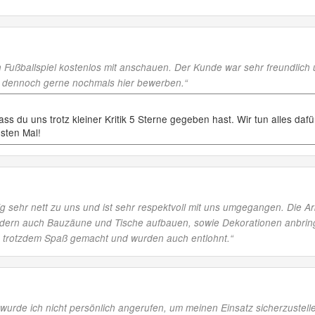
n Fußballspiel kostenlos mit anschauen. Der Kunde war sehr freundlich 
er dennoch gerne nochmals hier bewerben.
“
ss du uns trotz kleiner Kritik 5 Sterne gegeben hast. Wir tun alles da
sten Mal!
 sehr nett zu uns und ist sehr respektvoll mit uns umgegangen. Die A
ondern auch Bauzäune und Tische aufbauen, sowie Dekorationen anbri
e trotzdem Spaß gemacht und wurden auch entlohnt.
“
, wurde ich nicht persönlich angerufen, um meinen Einsatz sicherzustelle