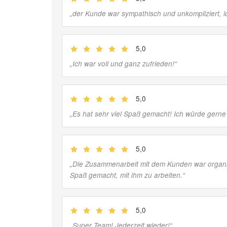
„
der Kunde war sympathisch und unkompliziert, 
5,0
(
Jobber
)
„
Ich war voll und ganz zufrieden!
“
5,0
(
Jobber
)
„
Es hat sehr viel Spaß gemacht! Ich würde gerne
5,0
(
Jobber
)
„
Die Zusammenarbeit mit dem Kunden war organis
Spaß gemacht, mit ihm zu arbeiten.
“
5,0
(
Jobber
)
„
Super Team! Jederzeit wieder!
“