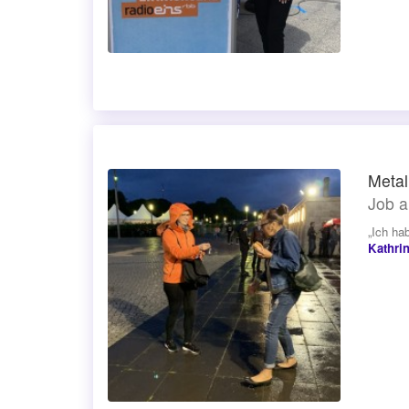
Metal
Job a
„Ich ha
Kathri