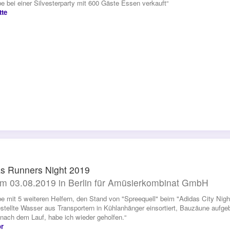
be bei einer Silvesterparty mit 600 Gäste Essen verkauft“
tte
s Runners Night 2019
m 03.08.2019 in Berlin für Amüsierkombinat GmbH
be mit 5 weiteren Helfern, den Stand von "Spreequell" beim "Adidas City Nig
estellte Wasser aus Transportern in Kühlanhänger einsortiert, Bauzäune aufg
nach dem Lauf, habe ich wieder geholfen.“
r