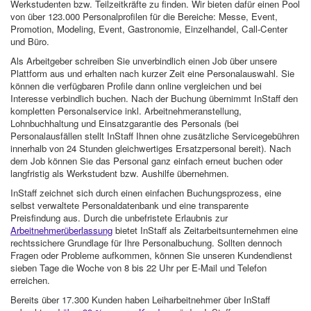
Werkstudenten bzw. Teilzeitkräfte zu finden. Wir bieten dafür einen Pool
von über 123.000 Personalprofilen für die Bereiche: Messe, Event,
Promotion, Modeling, Event, Gastronomie, Einzelhandel, Call-Center
und Büro.
Als Arbeitgeber schreiben Sie unverbindlich einen Job über unsere
Plattform aus und erhalten nach kurzer Zeit eine Personalauswahl. Sie
können die verfügbaren Profile dann online vergleichen und bei
Interesse verbindlich buchen. Nach der Buchung übernimmt InStaff den
kompletten Personalservice inkl. Arbeitnehmeranstellung,
Lohnbuchhaltung und Einsatzgarantie des Personals (bei
Personalausfällen stellt InStaff Ihnen ohne zusätzliche Servicegebühren
innerhalb von 24 Stunden gleichwertiges Ersatzpersonal bereit). Nach
dem Job können Sie das Personal ganz einfach erneut buchen oder
langfristig als Werkstudent bzw. Aushilfe übernehmen.
InStaff zeichnet sich durch einen einfachen Buchungsprozess, eine
selbst verwaltete Personaldatenbank und eine transparente
Preisfindung aus. Durch die unbefristete Erlaubnis zur
Arbeitnehmerüberlassung
bietet InStaff als Zeitarbeitsunternehmen eine
rechtssichere Grundlage für Ihre Personalbuchung. Sollten dennoch
Fragen oder Probleme aufkommen, können Sie unseren Kundendienst
sieben Tage die Woche von 8 bis 22 Uhr per E-Mail und Telefon
erreichen.
Bereits über 17.300 Kunden haben Leiharbeitnehmer über InStaff