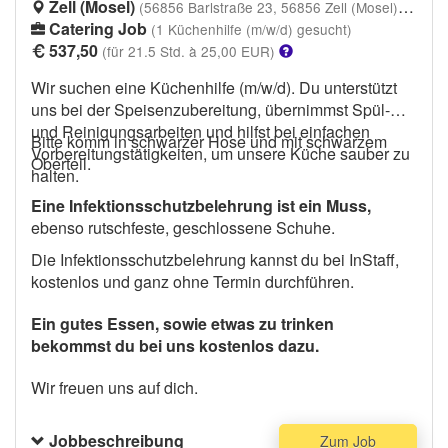
Zell (Mosel)
(56856 Barlstraße 23, 56856 Zell (Mosel)-Barl)
Catering Job
(1 Küchenhilfe (m/w/d) gesucht)
537,50
(für 21.5 Std. à 25,00 EUR)
Wir suchen eine Küchenhilfe (m/w/d). Du unterstützt
uns bei der Speisenzubereitung, übernimmst Spül-
und Reinigungsarbeiten und hilfst bei einfachen
Bitte komm in schwarzer Hose und mit schwarzem
Vorbereitungstätigkeiten, um unsere Küche sauber zu
Oberteil.
halten.
Eine Infektionsschutzbelehrung ist ein Muss,
ebenso rutschfeste, geschlossene Schuhe.
Die Infektionsschutzbelehrung kannst du bei InStaff,
kostenlos und ganz ohne Termin durchführen.
Ein gutes Essen, sowie etwas zu trinken
bekommst du bei uns kostenlos dazu.
Wir freuen uns auf dich.
Jobbeschreibung
Zum Job