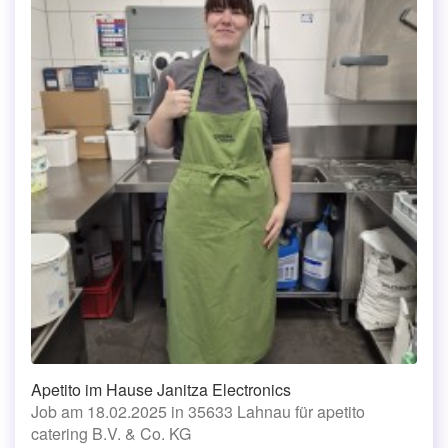
Apetito im Hause Janitza Electronics
Job am 18.02.2025 in 35633 Lahnau für apetito
catering B.V. & Co. KG