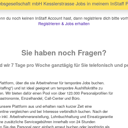
bsgesellschaft mbH Kesslerstrasse Jobs in meinem InStaff P
n du noch keinen InStaff Account hast, dann registriere dich bitte vor
Registrieren & Jobs erhalten
Sie haben noch Fragen?
 wir 7 Tage pro Woche ganztägig für Sie telefonisch und pe
attform, über die sie Arbeitnehmer für temporäre Jobs buchen.
Staffing") und ist ideal geeignet um temporäre Aushilfskräfte zu
n. Wir bieten dafür einen Pool von über 123.000 Personalprofilen für
astronomie, Einzelhandel, Call-Center und Büro.
unsere Plattform aus und erhalten nach kurzer Zeit eine
nline vergleichen und bei Interesse verbindlich buchen. Nach der
 inkl. Arbeitnehmeranstellung, Lohnbuchhaltung und Einsatzgarantie
ohne zusätzliche Servicegebühren innerhalb von 24 Stunden
 Sie das Personal ganz einfach erneut buchen oder langfristig als