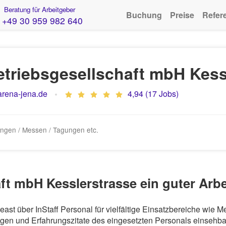
Beratung für Arbeitgeber
Buchung
Preise
Refer
+49 30 959 982 640
triebsgesellschaft mbH Kess
rena-jena.de
4,94 (17 Jobs)
tungen / Messen / Tagungen etc.
aft mbH Kesslerstrasse ein guter Arb
east über InStaff Personal für vielfältige Einsatzbereiche wie 
en und Erfahrungszitate des eingesetzten Personals einsehbar.