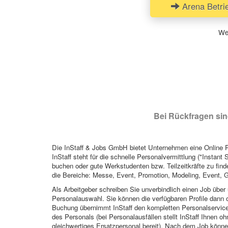
Arena Betrie
Wen
Bei Rückfragen sind
Die InStaff & Jobs GmbH bietet Unternehmen eine Online Pl
InStaff steht für die schnelle Personalvermittlung ("Instant 
buchen oder gute Werkstudenten bzw. Teilzeitkräfte zu finde
die Bereiche: Messe, Event, Promotion, Modeling, Event, G
Als Arbeitgeber schreiben Sie unverbindlich einen Job über 
Personalauswahl. Sie können die verfügbaren Profile dann o
Buchung übernimmt InStaff den kompletten Personalservice
des Personals (bei Personalausfällen stellt InStaff Ihnen 
gleichwertiges Ersatzpersonal bereit). Nach dem Job können