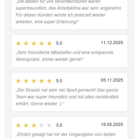
„
Die beiden für uns Verantwortlichen waren
superfreundlich, das Arbeitsklima war sehr angenehm.
Für diesen Kunden würde ich jederzeit wieder
arbeiten, eine super Erfahrung!
“
11.12.2025
5,0
(
Jobber
)
„
Sehr freundliche Mitarbeiter und eine entspannte
Atmosphäre. Immer wieder gerne!
“
05.11.2025
5,0
(
Jobber
)
„
Der Einsatz hat sehr viel Spaß gemacht! Das ganze
Team war super freundlich und hat alles verständlich
erklärt. Gerne wieder :).
“
19.05.2025
3,0
(
Jobber
)
„
Ehrlich gesagt hat mir der Umgangston von Seiten