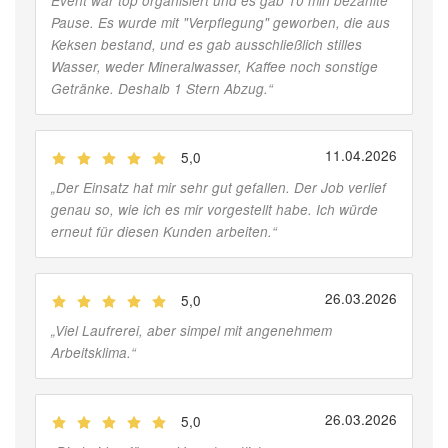
Event war top organisiert und es gab 10 min bezahlte
Pause. Es wurde mit "Verpflegung" geworben, die aus
Keksen bestand, und es gab ausschließlich stilles
Wasser, weder Mineralwasser, Kaffee noch sonstige
Getränke. Deshalb 1 Stern Abzug.
“
11.04.2026
5,0
(
Jobber
)
„
Der Einsatz hat mir sehr gut gefallen. Der Job verlief
genau so, wie ich es mir vorgestellt habe. Ich würde
erneut für diesen Kunden arbeiten.
“
26.03.2026
5,0
(
Jobber
)
„
Viel Laufrerei, aber simpel mit angenehmem
Arbeitsklima.
“
26.03.2026
5,0
(
Jobber
)