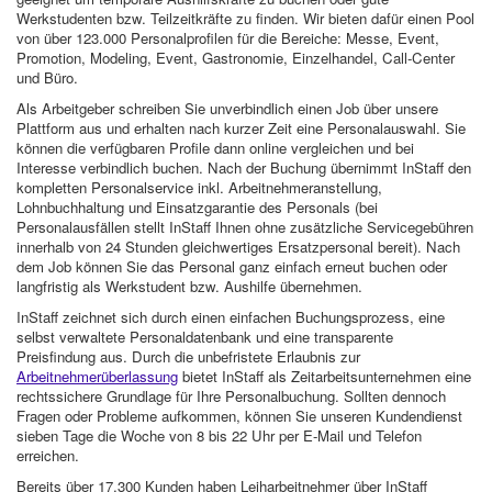
Werkstudenten bzw. Teilzeitkräfte zu finden. Wir bieten dafür einen Pool
von über 123.000 Personalprofilen für die Bereiche: Messe, Event,
Promotion, Modeling, Event, Gastronomie, Einzelhandel, Call-Center
und Büro.
Als Arbeitgeber schreiben Sie unverbindlich einen Job über unsere
Plattform aus und erhalten nach kurzer Zeit eine Personalauswahl. Sie
können die verfügbaren Profile dann online vergleichen und bei
Interesse verbindlich buchen. Nach der Buchung übernimmt InStaff den
kompletten Personalservice inkl. Arbeitnehmeranstellung,
Lohnbuchhaltung und Einsatzgarantie des Personals (bei
Personalausfällen stellt InStaff Ihnen ohne zusätzliche Servicegebühren
innerhalb von 24 Stunden gleichwertiges Ersatzpersonal bereit). Nach
dem Job können Sie das Personal ganz einfach erneut buchen oder
langfristig als Werkstudent bzw. Aushilfe übernehmen.
InStaff zeichnet sich durch einen einfachen Buchungsprozess, eine
selbst verwaltete Personaldatenbank und eine transparente
Preisfindung aus. Durch die unbefristete Erlaubnis zur
Arbeitnehmerüberlassung
bietet InStaff als Zeitarbeitsunternehmen eine
rechtssichere Grundlage für Ihre Personalbuchung. Sollten dennoch
Fragen oder Probleme aufkommen, können Sie unseren Kundendienst
sieben Tage die Woche von 8 bis 22 Uhr per E-Mail und Telefon
erreichen.
Bereits über 17.300 Kunden haben Leiharbeitnehmer über InStaff