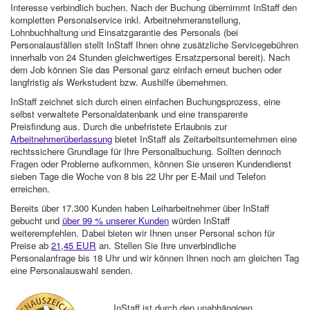
Interesse verbindlich buchen. Nach der Buchung übernimmt InStaff den
kompletten Personalservice inkl. Arbeitnehmeranstellung,
Lohnbuchhaltung und Einsatzgarantie des Personals (bei
Personalausfällen stellt InStaff Ihnen ohne zusätzliche Servicegebühren
innerhalb von 24 Stunden gleichwertiges Ersatzpersonal bereit). Nach
dem Job können Sie das Personal ganz einfach erneut buchen oder
langfristig als Werkstudent bzw. Aushilfe übernehmen.
InStaff zeichnet sich durch einen einfachen Buchungsprozess, eine
selbst verwaltete Personaldatenbank und eine transparente
Preisfindung aus. Durch die unbefristete Erlaubnis zur
Arbeitnehmerüberlassung
bietet InStaff als Zeitarbeitsunternehmen eine
rechtssichere Grundlage für Ihre Personalbuchung. Sollten dennoch
Fragen oder Probleme aufkommen, können Sie unseren Kundendienst
sieben Tage die Woche von 8 bis 22 Uhr per E-Mail und Telefon
erreichen.
Bereits über 17.300 Kunden haben Leiharbeitnehmer über InStaff
gebucht und
über 99 % unserer Kunden
würden InStaff
weiterempfehlen. Dabei bieten wir Ihnen unser Personal schon für
Preise ab
21,45 EUR
an. Stellen Sie Ihre unverbindliche
Personalanfrage bis 18 Uhr und wir können Ihnen noch am gleichen Tag
eine Personalauswahl senden.
InStaff ist durch den unabhängigen