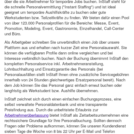
über die sie Arbeitnehmer für temporäre Jobs buchen. InStaff steht für
die schnelle Personalvermittlung ("Instant Staffing") und ist ideal
geeignet um temporäre Aushilfskräfte zu buchen oder gute
Werkstudenten bzw. Teilzeitkräfte zu finden. Wir bieten dafür einen Pool
von über 123.000 Personalprofilen für die Bereiche: Messe, Event,
Promotion, Modeling, Event, Gastronomie, Einzelhandel, Call-Center
und Büro.
Als Arbeitgeber schreiben Sie unverbindlich einen Job über unsere
Plattform aus und erhalten nach kurzer Zeit eine Personalauswahl. Sie
können die verfügbaren Profile dann online vergleichen und bei
Interesse verbindlich buchen. Nach der Buchung übernimmt InStaff den
kompletten Personalservice inkl. Arbeitnehmeranstellung,
Lohnbuchhaltung und Einsatzgarantie des Personals (bei
Personalausfällen stellt InStaff Ihnen ohne zusätzliche Servicegebühren
innerhalb von 24 Stunden gleichwertiges Ersatzpersonal bereit). Nach
dem Job können Sie das Personal ganz einfach erneut buchen oder
langfristig als Werkstudent bzw. Aushilfe übernehmen.
InStaff zeichnet sich durch einen einfachen Buchungsprozess, eine
selbst verwaltete Personaldatenbank und eine transparente
Preisfindung aus. Durch die unbefristete Erlaubnis zur
Arbeitnehmerüberlassung
bietet InStaff als Zeitarbeitsunternehmen eine
rechtssichere Grundlage für Ihre Personalbuchung. Sollten dennoch
Fragen oder Probleme aufkommen, können Sie unseren Kundendienst
sieben Tage die Woche von 8 bis 22 Uhr per E-Mail und Telefon