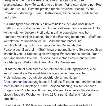
geeignet um temporäre Aushilfskräfte zu buchen oder gute
Werkstudenten bzw. Teilzeitkräfte zu finden. Wir bieten dafür einen Pool
von über 123.000 Personalprofilen für die Bereiche: Messe, Event,
Promotion, Modeling, Event, Gastronomie, Einzelhandel, Call-Center
und Büro.
Als Arbeitgeber schreiben Sie unverbindlich einen Job über unsere
Plattform aus und erhalten nach kurzer Zeit eine Personalauswahl. Sie
können die verfügbaren Profile dann online vergleichen und bei
Interesse verbindlich buchen. Nach der Buchung übernimmt InStaff den
kompletten Personalservice inkl. Arbeitnehmeranstellung,
Lohnbuchhaltung und Einsatzgarantie des Personals (bei
Personalausfällen stellt InStaff Ihnen ohne zusätzliche Servicegebühren
innerhalb von 24 Stunden gleichwertiges Ersatzpersonal bereit). Nach
dem Job können Sie das Personal ganz einfach erneut buchen oder
langfristig als Werkstudent bzw. Aushilfe übernehmen.
InStaff zeichnet sich durch einen einfachen Buchungsprozess, eine
selbst verwaltete Personaldatenbank und eine transparente
Preisfindung aus. Durch die unbefristete Erlaubnis zur
Arbeitnehmerüberlassung
bietet InStaff als Zeitarbeitsunternehmen eine
rechtssichere Grundlage für Ihre Personalbuchung. Sollten dennoch
Fragen oder Probleme aufkommen, können Sie unseren Kundendienst
sieben Tage die Woche von 8 bis 22 Uhr per E-Mail und Telefon
erreichen.
Bereits über 17.300 Kunden haben Leiharbeitnehmer über InStaff