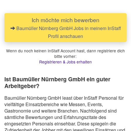
fließendes Englisch ein Muss und weitere
Sprachkenntnisse von Vorteil. Wir erwarten von dir
einen gepflegten Auftritt in schwarzer Stoffhose und
Ich möchte mich bewerben
weißem Hemd, bzw. im Hosenanzug und weißer
Bluse.
Baumüller Nürnberg GmbH Jobs in meinem InStaff
Profil anschauen
Wenn du noch keinen InStaff Account hast, dann registriere dich
bitte vorher:
Registrieren & Jobs erhalten
Ist Baumüller Nürnberg GmbH ein guter
Arbeitgeber?
Baumüller Nürnberg GmbH least über InStaff Personal für
vielfältige Einsatzbereiche wie Messen, Events,
Gastronomie und weitere Branchen. Nachfolgend sind
sämtliche Bewertungen und Erfahrungszitate des
eingesetzten Personals einsehbar. Diese spiegeln die
Zufriedenheit der Jobber mit den jeweiligen Einsätzen und