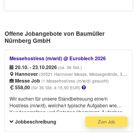
Offene Jobangebote von Baumüller
Nürnberg GmbH
Messehost/ess (m/w/d) @ Euroblech 2026
20.10. - 23.10.2026
(ca. 36 Std.)
Hannover
(30521 Hannover Messe, Messegelände, 30521 Hannover)
Messe Job
(1 Messehost/ess (m/w/d) gesucht)
558,00
(für 36 Std. à 15,50 EUR)
Wir suchen für unsere Standbetreuung eine/n
Host/ess (m/w/d), welche/r typische Aufgaben wie
Kundenempfang und Catering übernimmt. Aufgaben
wie Broschüren/Flyer verteilen, sowie kleine Auf- und
Jobbeschreibung
Zum Job
Abbautätigkeiten können ebenfalls anfallen. Da du
auch gelegentlich Kundengespräche führen wirst, ist