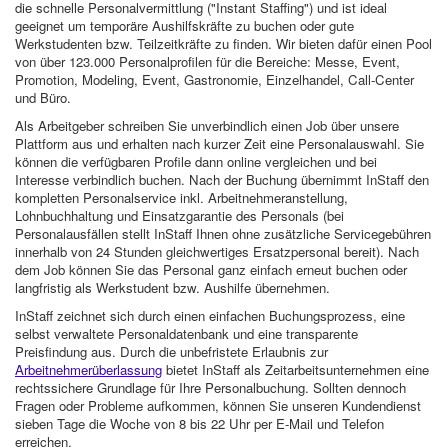
die schnelle Personalvermittlung ("Instant Staffing") und ist ideal
geeignet um temporäre Aushilfskräfte zu buchen oder gute
Werkstudenten bzw. Teilzeitkräfte zu finden. Wir bieten dafür einen Pool
von über 123.000 Personalprofilen für die Bereiche: Messe, Event,
Promotion, Modeling, Event, Gastronomie, Einzelhandel, Call-Center
und Büro.
Als Arbeitgeber schreiben Sie unverbindlich einen Job über unsere
Plattform aus und erhalten nach kurzer Zeit eine Personalauswahl. Sie
können die verfügbaren Profile dann online vergleichen und bei
Interesse verbindlich buchen. Nach der Buchung übernimmt InStaff den
kompletten Personalservice inkl. Arbeitnehmeranstellung,
Lohnbuchhaltung und Einsatzgarantie des Personals (bei
Personalausfällen stellt InStaff Ihnen ohne zusätzliche Servicegebühren
innerhalb von 24 Stunden gleichwertiges Ersatzpersonal bereit). Nach
dem Job können Sie das Personal ganz einfach erneut buchen oder
langfristig als Werkstudent bzw. Aushilfe übernehmen.
InStaff zeichnet sich durch einen einfachen Buchungsprozess, eine
selbst verwaltete Personaldatenbank und eine transparente
Preisfindung aus. Durch die unbefristete Erlaubnis zur
Arbeitnehmerüberlassung
bietet InStaff als Zeitarbeitsunternehmen eine
rechtssichere Grundlage für Ihre Personalbuchung. Sollten dennoch
Fragen oder Probleme aufkommen, können Sie unseren Kundendienst
sieben Tage die Woche von 8 bis 22 Uhr per E-Mail und Telefon
erreichen.