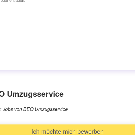
eder entladen.“
EO Umzugsservice
ären Jobs von BEO Umzugsservice
Ich möchte mich bewerben