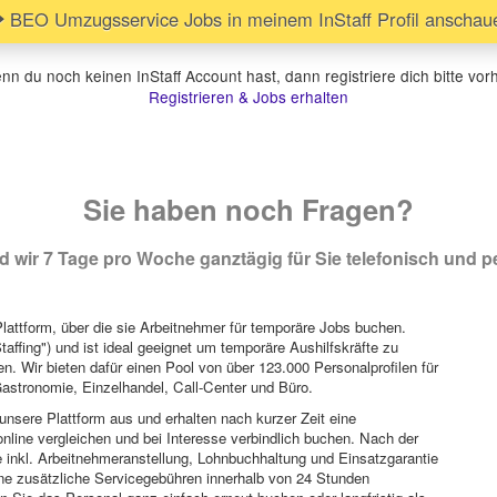
BEO Umzugsservice Jobs in meinem InStaff Profil anschau
n du noch keinen InStaff Account hast, dann registriere dich bitte vor
Registrieren & Jobs erhalten
Sie haben noch Fragen?
 wir 7 Tage pro Woche ganztägig für Sie telefonisch und pe
attform, über die sie Arbeitnehmer für temporäre Jobs buchen.
Staffing") und ist ideal geeignet um temporäre Aushilfskräfte zu
n. Wir bieten dafür einen Pool von über 123.000 Personalprofilen für
astronomie, Einzelhandel, Call-Center und Büro.
unsere Plattform aus und erhalten nach kurzer Zeit eine
nline vergleichen und bei Interesse verbindlich buchen. Nach der
 inkl. Arbeitnehmeranstellung, Lohnbuchhaltung und Einsatzgarantie
ohne zusätzliche Servicegebühren innerhalb von 24 Stunden