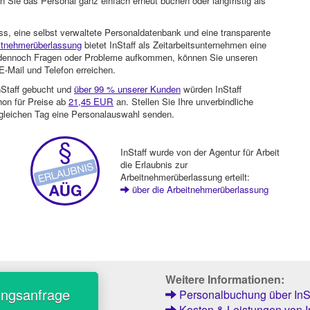
 Sie das Personal ganz einfach erneut buchen oder langfristig als
ss, eine selbst verwaltete Personaldatenbank und eine transparente
itnehmerüberlassung
bietet InStaff als Zeitarbeitsunternehmen eine
en dennoch Fragen oder Probleme aufkommen, können Sie unseren
-Mail und Telefon erreichen.
nStaff gebucht und
über 99 % unserer Kunden
würden InStaff
hon für Preise ab
21,45 EUR
an. Stellen Sie Ihre unverbindliche
gleichen Tag eine Personalauswahl senden.
InStaff wurde von der Agentur für Arbeit
die Erlaubnis zur
Arbeitnehmerüberlassung erteilt:
über die Arbeitnehmerüberlassung
Weitere Informationen:
ungsanfrage
Personalbuchung über InSt
Kosten & Leistungen von I