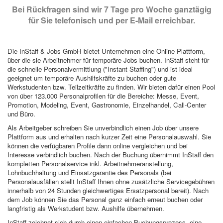
Bei Rückfragen sind wir 7 Tage pro Woche ganztägig
für Sie telefonisch und per E-Mail erreichbar.
Die InStaff & Jobs GmbH bietet Unternehmen eine Online Plattform,
über die sie Arbeitnehmer für temporäre Jobs buchen. InStaff steht für
die schnelle Personalvermittlung ("Instant Staffing") und ist ideal
geeignet um temporäre Aushilfskräfte zu buchen oder gute
Werkstudenten bzw. Teilzeitkräfte zu finden. Wir bieten dafür einen Pool
von über 123.000 Personalprofilen für die Bereiche: Messe, Event,
Promotion, Modeling, Event, Gastronomie, Einzelhandel, Call-Center
und Büro.
Als Arbeitgeber schreiben Sie unverbindlich einen Job über unsere
Plattform aus und erhalten nach kurzer Zeit eine Personalauswahl. Sie
können die verfügbaren Profile dann online vergleichen und bei
Interesse verbindlich buchen. Nach der Buchung übernimmt InStaff den
kompletten Personalservice inkl. Arbeitnehmeranstellung,
Lohnbuchhaltung und Einsatzgarantie des Personals (bei
Personalausfällen stellt InStaff Ihnen ohne zusätzliche Servicegebühren
innerhalb von 24 Stunden gleichwertiges Ersatzpersonal bereit). Nach
dem Job können Sie das Personal ganz einfach erneut buchen oder
langfristig als Werkstudent bzw. Aushilfe übernehmen.
InStaff zeichnet sich durch einen einfachen Buchungsprozess, eine