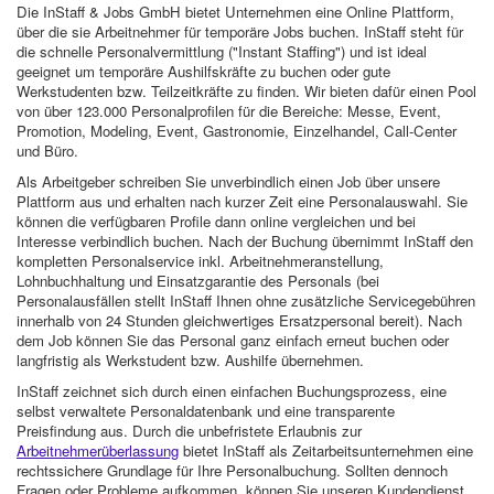
Die InStaff & Jobs GmbH bietet Unternehmen eine Online Plattform,
über die sie Arbeitnehmer für temporäre Jobs buchen. InStaff steht für
die schnelle Personalvermittlung ("Instant Staffing") und ist ideal
geeignet um temporäre Aushilfskräfte zu buchen oder gute
Werkstudenten bzw. Teilzeitkräfte zu finden. Wir bieten dafür einen Pool
von über 123.000 Personalprofilen für die Bereiche: Messe, Event,
Promotion, Modeling, Event, Gastronomie, Einzelhandel, Call-Center
und Büro.
Als Arbeitgeber schreiben Sie unverbindlich einen Job über unsere
Plattform aus und erhalten nach kurzer Zeit eine Personalauswahl. Sie
können die verfügbaren Profile dann online vergleichen und bei
Interesse verbindlich buchen. Nach der Buchung übernimmt InStaff den
kompletten Personalservice inkl. Arbeitnehmeranstellung,
Lohnbuchhaltung und Einsatzgarantie des Personals (bei
Personalausfällen stellt InStaff Ihnen ohne zusätzliche Servicegebühren
innerhalb von 24 Stunden gleichwertiges Ersatzpersonal bereit). Nach
dem Job können Sie das Personal ganz einfach erneut buchen oder
langfristig als Werkstudent bzw. Aushilfe übernehmen.
InStaff zeichnet sich durch einen einfachen Buchungsprozess, eine
selbst verwaltete Personaldatenbank und eine transparente
Preisfindung aus. Durch die unbefristete Erlaubnis zur
Arbeitnehmerüberlassung
bietet InStaff als Zeitarbeitsunternehmen eine
rechtssichere Grundlage für Ihre Personalbuchung. Sollten dennoch
Fragen oder Probleme aufkommen, können Sie unseren Kundendienst